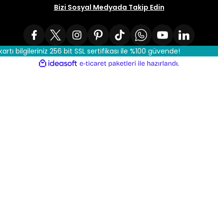
Bizi Sosyal Medyada Takip Edin
kartı bilgileriniz 256 bit SSL sertifikası ile %100 güvende!
ile
ideasoft
e-
hazırlandı.
ticaret
paketleri