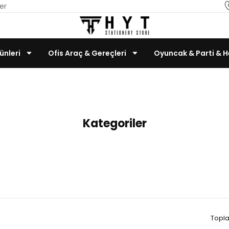
er
ünleri
Ofis Araç & Gereçleri
Oyuncak & Parti & H
Anasayfa
Ctoys
Teknoloji & Bilgisayar
Kategoriler
Topla