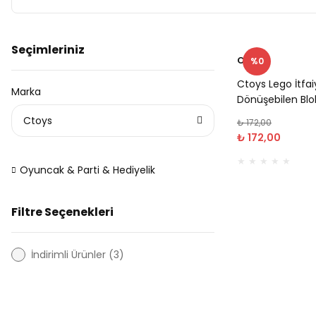
Seçimleriniz
Ctoys
%0
Ctoys Lego İtfai
Marka
Dönüşebilen Blo
Ctoys
₺ 172,00
₺ 172,00
Oyuncak & Parti & Hediyelik
Filtre Seçenekleri
İndirimli Ürünler (3)