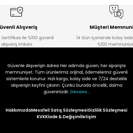
üvenli Alışveriş
Müşteri Memnuni
 Sertifikası ile %100 güvenli
14 Gün içerisinde kolay iad
alışveriş imkanı
%100 memnuniye
Güvenle Alışverişin Adresi Her adımda güven, her siparişte
memnuniyet. Tüm ürünlerimiz orijinal, ödemeleriniz güvenli
sistemlerle korunur. Hızlı kargo, kolay iade ve 7/24 destekle
alışverişin keyfini çıkarın. Çünkü burada öncelik, daima
güveninizdir.
Devamı..
Hakkımızda
Mesafeli Satış Sözleşmesi
Gizlilik Sözleşmesi
KVKK
İade & Değişim
İletişim