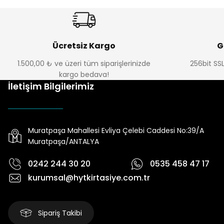
Ücretsiz Kargo
G
1.500,00 ₺ ve üzeri tüm siparişlerinizde
256bit SSL
kargo bedava!
İletişim Bilgilerimiz
Muratpaşa Mahallesi Evliya Çelebi Caddesi No:39/A
Muratpaşa/ANTALYA
0242 244 30 20
0535 458 47 17
kurumsal@hytkirtasiye.com.tr
Sipariş Takibi