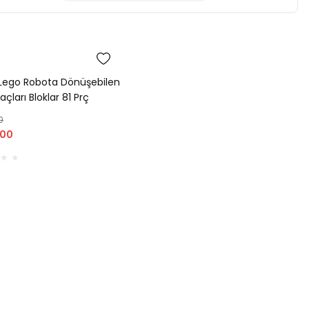
Lego Robota Dönüşebilen
raçları Bloklar 81 Prç
6
0
,00