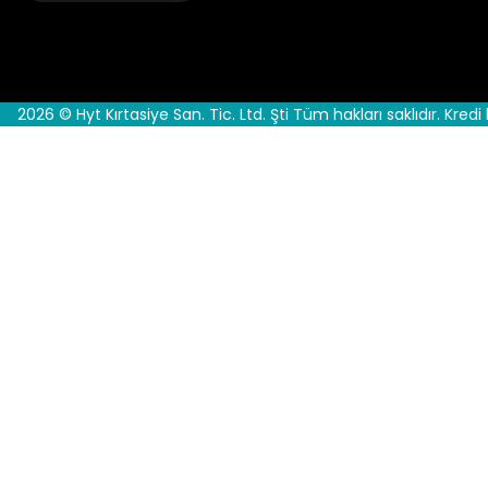
2026 © Hyt Kırtasiye San. Tic. Ltd. Şti Tüm hakları saklıdır. Kredi 