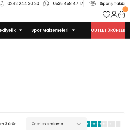
0242 244 30 20
0535 458 47 17
Sipariş Takibi
ediyelik
Spor Malzemeleri
OUTLET ÜRÜNLER
m 3 ürün