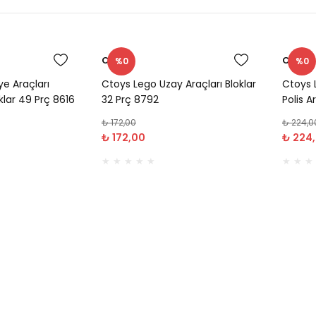
Ctoys
Ctoys
%0
%0
ye Araçları
Ctoys Lego Uzay Araçları Bloklar
Ctoys 
klar 49 Prç 8616
32 Prç 8792
Polis A
8868-
₺ 172,00
₺ 224,0
₺ 172,00
₺ 224