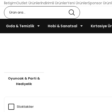
İletişim
Outlet Ürünler
İndirimli Ürünler
Yeni Ürünler
Sponsor Ürünl
Gıda & Temizlik
Hobi & Sanatsal
Kırtasiye Ür
Oyuncak & Parti &
Hediyelik
Stoktakiler