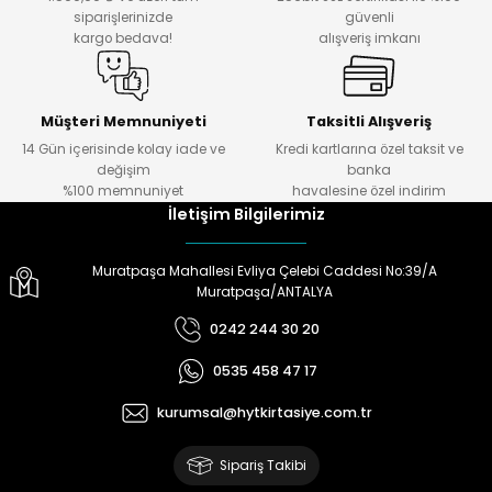
siparişlerinizde
güvenli
kargo bedava!
alışveriş imkanı
Müşteri Memnuniyeti
Taksitli Alışveriş
14 Gün içerisinde kolay iade ve
Kredi kartlarına özel taksit ve
değişim
banka
%100 memnuniyet
havalesine özel indirim
İletişim Bilgilerimiz
Muratpaşa Mahallesi Evliya Çelebi Caddesi No:39/A
Muratpaşa/ANTALYA
0242 244 30 20
0535 458 47 17
kurumsal@hytkirtasiye.com.tr
Sipariş Takibi