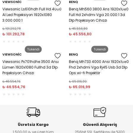
Tebeşir & Tebeşir Kelemleri
VIEWSONİC
BENQ
Viewsonic Ls610hdh Full Hd 4000
Benq Mh560 3800 Ans 1920x1080
Al Led Projeksiyon 1920x1080
Full Hd 2xhdmı Vga 20.000:1 3d
Tekstil Kalemleri
3.000.000:1
Dlp Projeksiyon Cihazı
₺ 101.292,78
₺ 45.556,80
Tükenmez Kalemler
₺ 101.292,78
₺ 45.556,80
Versatil Kalemler
Tükendi
Tükendi
VIEWSONİC
BENQ
Viewsonic Px701hdhe 3500 Ansı
Benq Mh733 4000 Ansi 1920x1080
Lümen 1920x1080 Fullhd 3d Dlp
Fhd 2xhdmi Vga Rj45 Usb 3d Dlp
Projeksiyon Cihazı
Ops.wi-fi Projektör
₺ 46.554,76
₺ 65.016,99
₺ 46.554,76
₺ 65.016,99
Ücretsiz Kargo
Güvenli Alışveriş
1.500,00 ₺ ve üzeri tüm
256bit SSL Sertifikası ile %100