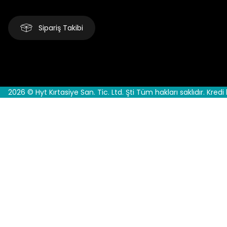
Sipariş Takibi
2026 © Hyt Kırtasiye San. Tic. Ltd. Şti Tüm hakları saklıdır. Kredi 