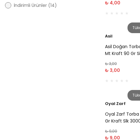
₺ 4,00
İndirimli Ürünler (14)
Tük
Asil
Asil Doğan Torb
Mt Kraft 90 Gr S
₺ 3,00
₺ 3,00
Tük
Oyal Zarf
Oyal Zarf Torb
Gr Kraft Slk 30
₺ 9,00
₺ 9,00