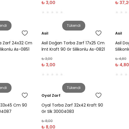
₺ 3,00
₺ 37,2
endi
Tükendi
Asil
Asil
a Zarf 24x32 Cm
Asil Doğan Torba Zarf 17x25 Cm
Asil D
ilikonlu As-0851
İmt Kraft 90 Gr Silikonlu As-0821
Silikon
0853
₺ 3,00
₺ 4,80
₺ 3,00
₺ 4,80
endi
Tükendi
Oyal Zarf
a 33x45 Cm 90
Oyal Torba Zarf 32x42 Kraft 90
004087
Gr Slk 30004083
₺ 8,00
₺ 8,00