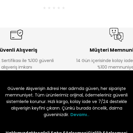
üvenli Alışveriş
Müşteri Memnuni
 Sertifikası ile %100 güvenli
14 Gün içerisinde kolay iad
alışveriş imkanı
%100 memnuniye
Güvenle Alışverişin Adresi Her adımda güven, her siparişte
memnuniyet. Tüm ürünlerimiz orijinal, ödemeleriniz güvenli
sistemlerle korunur. Hızlı kargo, kolay iade ve 7/24 destekle
alışverişin keyfini çıkarın. Çünkü burada öncelik, daima
güveninizdir.
Devamı..