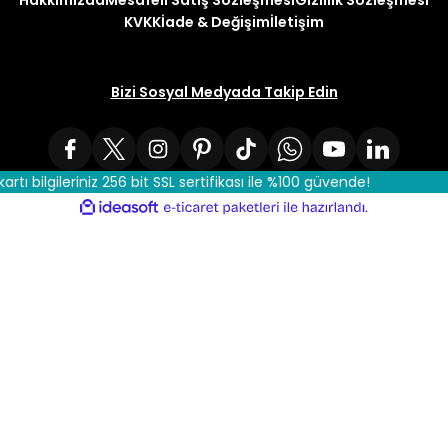
Hakkımızda
Mesafeli Satış Sözleşmesi
Gizlilik Sözleşmesi
KVKK
İade & Değişim
İletişim
Bizi Sosyal Medyada Takip Edin
kartı bilgileriniz 256 bit SSL sertifikası ile %100 güvende!
ile
ideasoft
e-
hazırlandı.
ticaret
paketleri