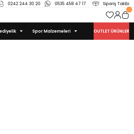
0242 244 30 20
0535 458 47 17
Sipariş Takibi
ediyelik
Spor Malzemeleri
OUTLET ÜRÜNLER
rflar