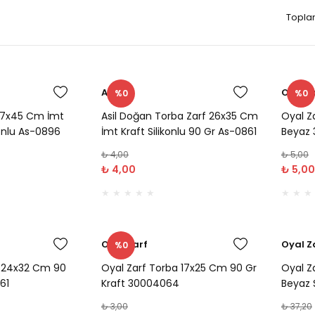
Topla
Asil
Oyal Z
%0
%0
 37x45 Cm İmt
Asil Doğan Torba Zarf 26x35 Cm
Oyal Z
konlu As-0896
İmt Kraft Silikonlu 90 Gr As-0861
Beyaz
₺ 4,00
₺ 5,00
₺ 4,00
₺ 5,00
Oyal Zarf
Oyal Z
%0
a 24x32 Cm 90
Oyal Zarf Torba 17x25 Cm 90 Gr
Oyal Za
61
Kraft 30004064
Beyaz S
₺ 3,00
₺ 37,20