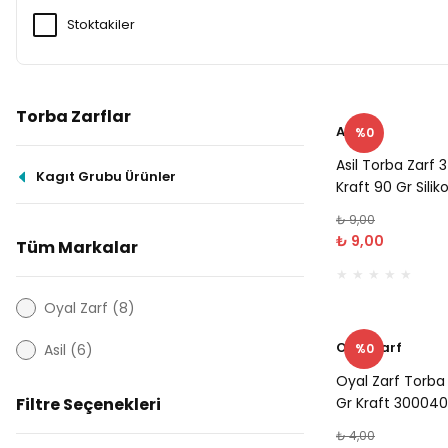
Stoktakiler
Torba Zarflar
Asil
%0
Asil Torba Zarf
Kagıt Grubu Ürünler
Kraft 90 Gr Sili
₺ 9,00
₺ 9,00
Tüm Markalar
Oyal Zarf (8)
Oyal Zarf
Asil (6)
%0
Oyal Zarf Torb
Filtre Seçenekleri
Gr Kraft 300040
₺ 4,00