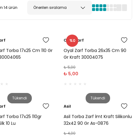
m 14 ürün
arf
Oyal Zarf
%0
arf Torba 17x25 Cm 110 Gr
Oyal Zarf Torba 26x35 Cm 90
 30004065
Gr Kraft 30004075
₺ 5,00
₺ 5,00
Tükendi
Tükendi
arf
Asil
rf Torba 17x25 110gr
Asil Torba Zarf İmt Kraft Silikonlu
lk 10 Lu
32x42 90 Gr As-0876
₺ 4,00