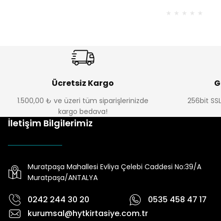
Ücretsiz Kargo
G
1.500,00 ₺ ve üzeri tüm siparişlerinizde
256bit SSL
kargo bedava!
İletişim Bilgilerimiz
Muratpaşa Mahallesi Evliya Çelebi Caddesi No:39/A
Muratpaşa/ANTALYA
0242 244 30 20
0535 458 47 17
kurumsal@hytkirtasiye.com.tr