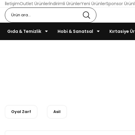
İletişim
Outlet Ürünler
İndirimli Ürünler
Yeni Ürünler
Sponsor Ürünl
Gıda & Temizlik
Hobi & Sanatsal
Kırtasiye Ür
Oyal Zarf
Asil