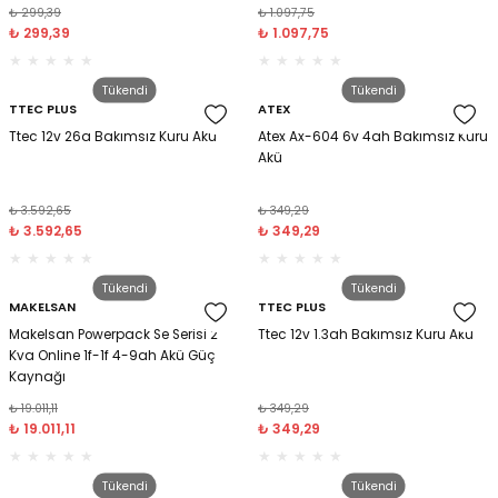
₺ 299,39
₺ 1.097,75
₺ 299,39
₺ 1.097,75
Tüy
Para Kontrol Kalemleri
Yaylı Dosya
Zımba Tel Sökücüler
Tükendi
Tükendi
Permanent Asetat Kalemi
Zımba Telleri
TTEC PLUS
ATEX
Ttec 12v 26a Bakımsız Kuru Akü
Atex Ax-604 6v 4ah Bakımsız Kuru
Permanent Markör
Akü
₺ 3.592,65
₺ 349,29
Porselen Kalemi
₺ 3.592,65
₺ 349,29
Poster Markörler
Tükendi
Tükendi
MAKELSAN
TTEC PLUS
Roller Kalemler
Makelsan Powerpack Se Serisi 2
Ttec 12v 1.3ah Bakımsız Kuru Akü
Kva Online 1f-1f 4-9ah Akü Güç
Kaynağı
Simli Kalemler
₺ 19.011,11
₺ 349,29
₺ 19.011,11
₺ 349,29
Spiralli Kalem
Tükendi
Tükendi