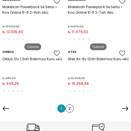
Makelsan Powerback Se Serisi 1
Makelsan Powerpack Se Serisi 1
Kva Online 1f-1f 2-9ah Akü
Kva Online 1f-1f 2-7ah Akü
₺ 12.025,40
₺ 11.476,52
₺ 12.025,40
₺ 11.476,52
Tükendi
Tükendi
ORBUS
ATEX
Orbus 12v 1.3ah Bakımsız Kuru Akü
Atex Ax-6v 12ah Bakımsız Kuru Akü
₺ 349,29
₺ 15.368,56
₺ 349,29
₺ 15.368,56
1
2