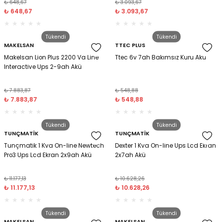
₺ 648,67
₺ 3.093,67
₺ 648,67
₺ 3.093,67
Tükendi
Tükendi
MAKELSAN
TTEC PLUS
Makelsan Lion Plus 2200 Va Line
Ttec 6v 7ah Bakımsız Kuru Akü
Interactive Ups 2-9ah Akü
₺ 7.883,87
₺ 548,88
₺ 7.883,87
₺ 548,88
Tükendi
Tükendi
TUNÇMATİK
TUNÇMATİK
Tunçmatik 1 Kva On-line Newtech
Dexter 1 Kva On-line Ups Lcd Ekran
Pro3 Ups Lcd Ekran 2x9ah Akü
2x7ah Akü
₺ 11.177,13
₺ 10.628,26
₺ 11.177,13
₺ 10.628,26
Tükendi
Tükendi
MAKELSAN
MAKELSAN