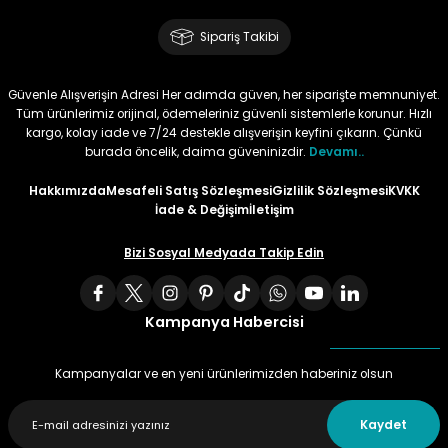
Sipariş Takibi
Güvenle Alışverişin Adresi Her adımda güven, her siparişte memnuniyet.
Tüm ürünlerimiz orijinal, ödemeleriniz güvenli sistemlerle korunur. Hızlı
kargo, kolay iade ve 7/24 destekle alışverişin keyfini çıkarın. Çünkü
burada öncelik, daima güveninizdir.
Devamı..
Hakkımızda
Mesafeli Satış Sözleşmesi
Gizlilik Sözleşmesi
KVKK
İade & Değişim
İletişim
Bizi Sosyal Medyada Takip Edin
Kampanya Habercisi
Kampanyalar ve en yeni ürünlerimizden haberiniz olsun
Kaydet