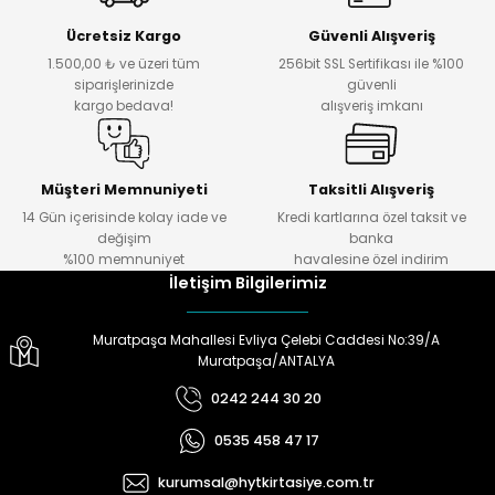
Ücretsiz Kargo
Güvenli Alışveriş
1.500,00 ₺ ve üzeri tüm
256bit SSL Sertifikası ile %100
siparişlerinizde
güvenli
kargo bedava!
alışveriş imkanı
Müşteri Memnuniyeti
Taksitli Alışveriş
14 Gün içerisinde kolay iade ve
Kredi kartlarına özel taksit ve
değişim
banka
%100 memnuniyet
havalesine özel indirim
İletişim Bilgilerimiz
Muratpaşa Mahallesi Evliya Çelebi Caddesi No:39/A
Muratpaşa/ANTALYA
0242 244 30 20
0535 458 47 17
kurumsal@hytkirtasiye.com.tr