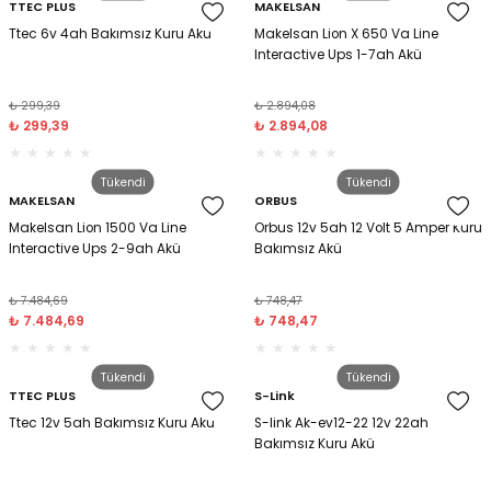
Tebeşir & Tebeşir Kelemleri
TTEC PLUS
MAKELSAN
Ttec 6v 4ah Bakımsız Kuru Akü
Makelsan Lion X 650 Va Line
Interactive Ups 1-7ah Akü
Tekstil Kalemleri
₺ 299,39
₺ 2.894,08
Tükenmez Kalemler
₺ 299,39
₺ 2.894,08
Versatil Kalemler
Tükendi
Tükendi
MAKELSAN
ORBUS
Makelsan Lion 1500 Va Line
Orbus 12v 5ah 12 Volt 5 Amper Kuru
Interactive Ups 2-9ah Akü
Bakımsız Akü
₺ 7.484,69
₺ 748,47
₺ 7.484,69
₺ 748,47
Tükendi
Tükendi
TTEC PLUS
S-Link
Ttec 12v 5ah Bakımsız Kuru Akü
S-link Ak-ev12-22 12v 22ah
Bakımsız Kuru Akü