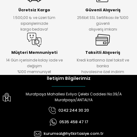
Ücretsiz Kargo
Güvenli Alışveriş
1.500,00 ₺ ve üzeri tüm
256bit SSL Sertifikası ile %100
siparişlerinizde
güvenli
kargo bedava!
alışveriş imkanı
Müşteri Memnuniyeti
Taksitli Alışveriş
14 Gün içerisinde kolay iade ve
Kredi kartlarına özel taksit ve
değişim
banka
%100 memnuniyet
havalesine özel indirim
İletişim Bilgilerimiz
Muratpaşa Mahallesi Evliya Çelebi Caddesi No:39/A
Muratpaşa/ANTALYA
0242 244 30 20
0535 458 47 17
kurumsal@hytkirtasiye.com.tr