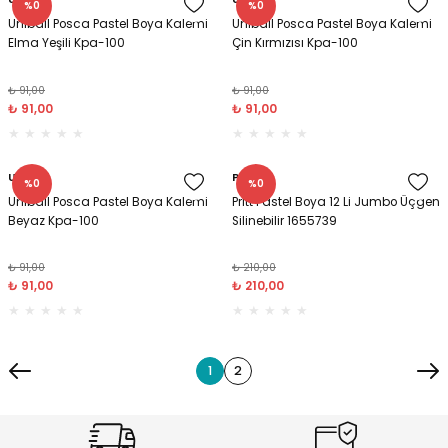
%0
%0
Uniball Posca Pastel Boya Kalemi
Uniball Posca Pastel Boya Kalemi
Elma Yeşili Kpa-100
Çin Kırmızısı Kpa-100
₺ 91,00
₺ 91,00
₺ 91,00
₺ 91,00
Uniball
Pritt
%0
%0
Uniball Posca Pastel Boya Kalemi
Pritt Pastel Boya 12 Li Jumbo Üçgen
Beyaz Kpa-100
Silinebilir 1655739
₺ 91,00
₺ 210,00
₺ 91,00
₺ 210,00
1
2