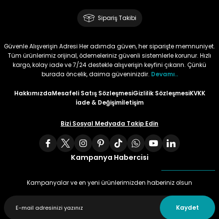
Sipariş Takibi
Güvenle Alışverişin Adresi Her adımda güven, her siparişte memnuniyet.
Tüm ürünlerimiz orijinal, ödemeleriniz güvenli sistemlerle korunur. Hızlı
kargo, kolay iade ve 7/24 destekle alışverişin keyfini çıkarın. Çünkü
burada öncelik, daima güveninizdir.
Devamı..
Hakkımızda
Mesafeli Satış Sözleşmesi
Gizlilik Sözleşmesi
KVKK
İade & Değişim
İletişim
Bizi Sosyal Medyada Takip Edin
Kampanya Habercisi
Kampanyalar ve en yeni ürünlerimizden haberiniz olsun
Kaydet