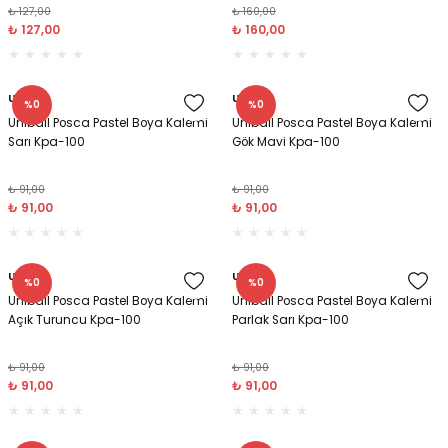
₺ 127,00
₺ 160,00
₺ 127,00
₺ 160,00
Tüy
Para Kontrol Kalemleri
Yaylı Dosya
Zımba Tel Sökücüler
Permanent Asetat Kalemi
Zımba Telleri
Uniball
Uniball
%0
%0
Uniball Posca Pastel Boya Kalemi
Uniball Posca Pastel Boya Kalemi
Permanent Markör
Sarı Kpa-100
Gök Mavi Kpa-100
₺ 91,00
₺ 91,00
Porselen Kalemi
₺ 91,00
₺ 91,00
Poster Markörler
Uniball
Uniball
%0
%0
Roller Kalemler
Uniball Posca Pastel Boya Kalemi
Uniball Posca Pastel Boya Kalemi
Açık Turuncu Kpa-100
Parlak Sarı Kpa-100
Simli Kalemler
₺ 91,00
₺ 91,00
₺ 91,00
₺ 91,00
Spiralli Kalem