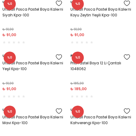
Tebeşir & Tebeşir Kelemleri
Uniball
Uniball
%0
%0
Uniball Posca Pastel Boya Kalemi
Uniball Posca Pastel Boya Kalemi
Siyah Kpa-100
Koyu Zeytin Yeşili Kpa-100
Tekstil Kalemleri
₺ 91,00
₺ 91,00
Tükenmez Kalemler
₺ 91,00
₺ 91,00
Versatil Kalemler
Uniball
Pritt
%0
%0
Uniball Posca Pastel Boya Kalemi
Pritt Pastel Boya 12 Li Çantalı
Yeşil Kpa-100
1048062
₺ 91,00
₺ 185,00
₺ 91,00
₺ 185,00
Uniball
Uniball
%0
%0
Uniball Posca Pastel Boya Kalemi
Uniball Posca Pastel Boya Kalemi
Mavi Kpa-100
Kahverengi Kpa-100