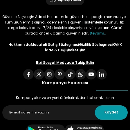
Tüy
Para Kontrol Kalemleri
Yaylı Dosya
Zımba Tel Sökücüler
Güvenle Alışverişin Adresi Her adımda güven, her siparişte memnuniyet.
Tüm ürünlerimiz orijinal, ödemeleriniz güvenli sistemlerle korunur. Hızlı
Permanent Asetat Kalemi
Zımba Telleri
kargo, kolay iade ve 7/24 destekle alışverişin keyfini çıkarın. Çünkü
burada öncelik, daima güveninizdir.
Devamı..
Permanent Markör
Hakkımızda
Mesafeli Satış Sözleşmesi
Gizlilik Sözleşmesi
KVKK
İade & Değişim
İletişim
Porselen Kalemi
Bizi Sosyal Medyada Takip Edin
Poster Markörler
Kampanya Habercisi
Roller Kalemler
Kampanyalar ve en yeni ürünlerimizden haberiniz olsun
Simli Kalemler
Kaydet
Spiralli Kalem