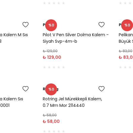
Pılot
Pelika
%0
%0
a Kalem M Sıs
Pılot V Pen Silver Dolma Kalem -
Pelika
3
Siyah Svp-4m-b
Büyük 
₺ 129,00
₺ 83,00
₺ 129,00
₺ 83,
Rotring
%0
a Kalem Sıs
Rotring Jel Mürekkepli Kalem,
60001
0.7 Mm Mor 2114440
₺ 58,00
₺ 58,00