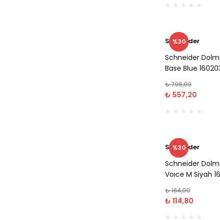
Schneider
%30
Schneider Dolm
Base Blue 16020
₺ 796,00
₺ 557,20
Schneider
%30
Schneider Dolm
Voıce M Siyah 1
₺ 164,00
₺ 114,80