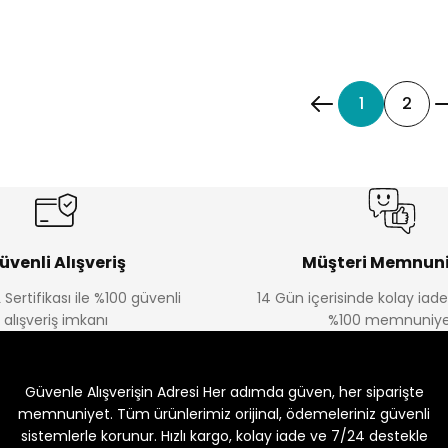
1
2
üvenli Alışveriş
Müşteri Memnuni
 Sertifikası ile %100 güvenli
14 Gün içerisinde kolay iad
alışveriş imkanı
%100 memnuniye
Güvenle Alışverişin Adresi Her adımda güven, her siparişte
memnuniyet. Tüm ürünlerimiz orijinal, ödemeleriniz güvenli
sistemlerle korunur. Hızlı kargo, kolay iade ve 7/24 destekle