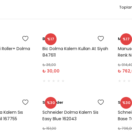
Toplam
Bic
Manusc
%17
%17
i Roller+ Dolma
Bic Dolma Kalem Kullan At Siyah
Manusc
847611
Renk N
₺ 36,00
₺ 914,4
₺ 30,00
₺ 762
Schneider
Schnei
%30
%30
a Kalem Sıs
Schneider Dolma Kalem Sis
Schnei
il 167755
Easy Blue 162043
Base T
₺ 151,00
₺ 796,0