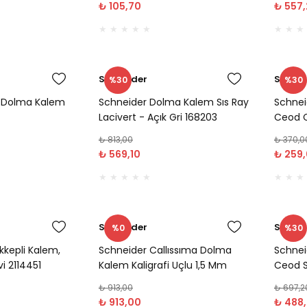
₺ 105,70
₺ 557
Schneider
Schnei
%30
%30
e Dolma Kalem
Schneider Dolma Kalem Sıs Ray
Schnei
Lacivert - Açık Gri 168203
Ceod C
₺ 813,00
₺ 370,0
₺ 569,10
₺ 259
Schneider
Schnei
%0
%30
kkepli Kalem,
Schneider Callıssıma Dolma
Schnei
i 2114451
Kalem Kaligrafi Uçlu 1,5 Mm
Ceod S
Apricot 163806
₺ 913,00
₺ 697,2
₺ 913,00
₺ 488