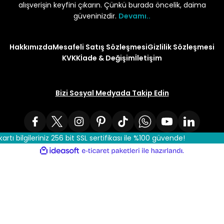
alışverişin keyfini çıkarın. Çünkü burada öncelik, daima
güveninizdir.
Devamı..
Hakkımızda
Mesafeli Satış Sözleşmesi
Gizlilik Sözleşmesi
KVKK
İade & Değişim
İletişim
Bizi Sosyal Medyada Takip Edin
kartı bilgileriniz 256 bit SSL sertifikası ile %100 güvende!
ile
ideasoft
e-
hazırlandı.
ticaret
paketleri