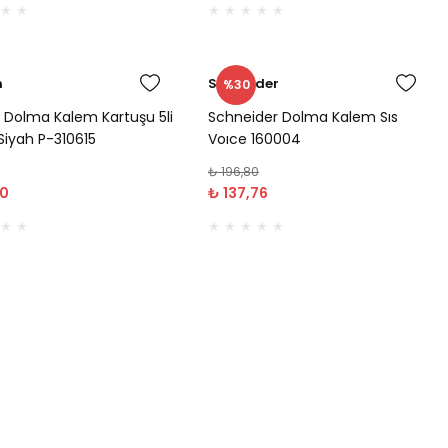
n
Schneider
%30
n Dolma Kalem Kartuşu 5li
Schneider Dolma Kalem Sıs
Siyah P-310615
Voıce 160004
₺ 196,80
00
₺ 137,76