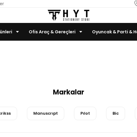
er
ünleri
Ofis Araç & Gereçleri
Oyuncak & Parti & H
Dolma Kalemler
Teknoloji & Bilgisayar
Anasayfa
Kırtasiye Ürünleri
Yazı Gereçleri
Dolma Kaleml
Markalar
rikss
Manuscrıpt
Pılot
Bic