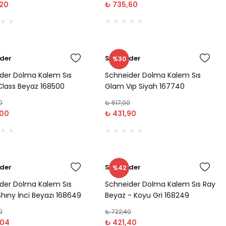
,20
₺ 735,60
der
Schneider
%30
der Dolma Kalem Sıs
Schneider Dolma Kalem Sıs
lass Beyaz 168500
Glam Vıp Siyah 167740
0
₺ 617,00
,00
₺ 431,90
der
Schneider
%42
der Dolma Kalem Sıs
Schneider Dolma Kalem Sıs Ray
hıny İnci Beyazı 168649
Beyaz - Koyu Gri 168249
0
₺ 722,40
,04
₺ 421,40