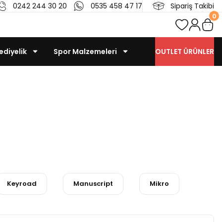
0242 244 30 20
0535 458 47 17
Sipariş Takibi
0
ediyelik
Spor Malzemeleri
OUTLET ÜRÜNLER
er
Keyroad
Manuscript
Mikro