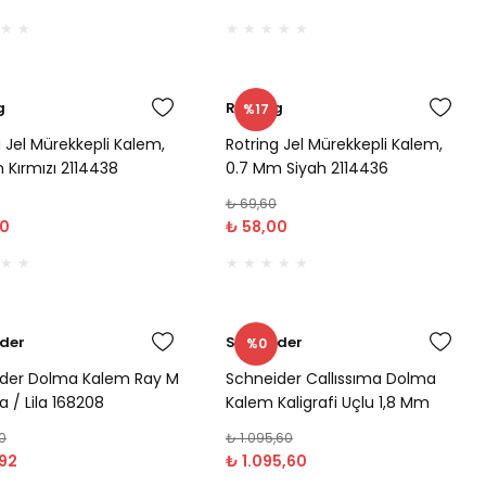
g
Rotring
%17
g Jel Mürekkepli Kalem,
Rotring Jel Mürekkepli Kalem,
 Kırmızı 2114438
0.7 Mm Siyah 2114436
₺ 69,60
00
₺ 58,00
der
Schneider
%0
der Dolma Kalem Ray M
Schneider Callıssıma Dolma
 / Lila 168208
Kalem Kaligrafi Uçlu 1,8 Mm
Metalik Gri 163912
0
₺ 1.095,60
92
₺ 1.095,60