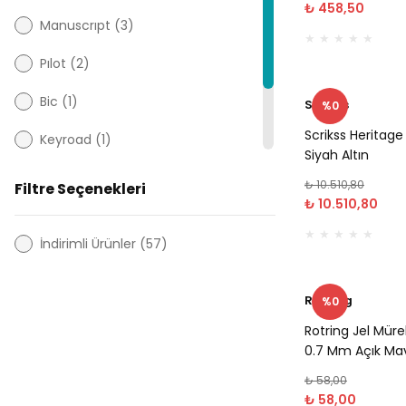
₺ 458,50
Manuscrıpt (3)
Pılot (2)
Bic (1)
Scrikss
%0
Scrikss Heritag
Keyroad (1)
Siyah Altın
Manuscript (1)
₺ 10.510,80
Filtre Seçenekleri
₺ 10.510,80
Mikro (1)
İndirimli Ürünler (57)
Rotring
%0
Rotring Jel Müre
0.7 Mm Açık Mav
₺ 58,00
₺ 58,00