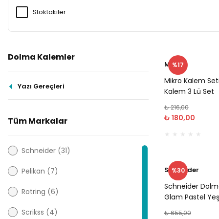
Stoktakiler
Dolma Kalemler
Mikro
%17
Mikro Kalem Set
Yazı Gereçleri
Kalem 3 Lü Set
₺ 216,00
₺ 180,00
Tüm Markalar
Schneider (31)
Schneider
Pelikan (7)
%30
Schneider Dolm
Rotring (6)
Glam Pastel Yeş
Scrikss (4)
₺ 655,00