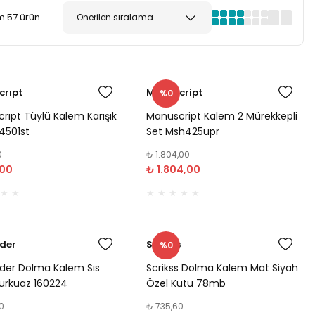
 57 ürün
rıpt
Manuscript
%0
rıpt Tüylü Kalem Karışık
Manuscript Kalem 2 Mürekkepli
4501st
Set Msh425upr
0
₺ 1.804,00
,00
₺ 1.804,00
der
Scrikss
%0
der Dolma Kalem Sıs
Scrikss Dolma Kalem Mat Siyah
urkuaz 160224
Özel Kutu 78mb
0
₺ 735,60