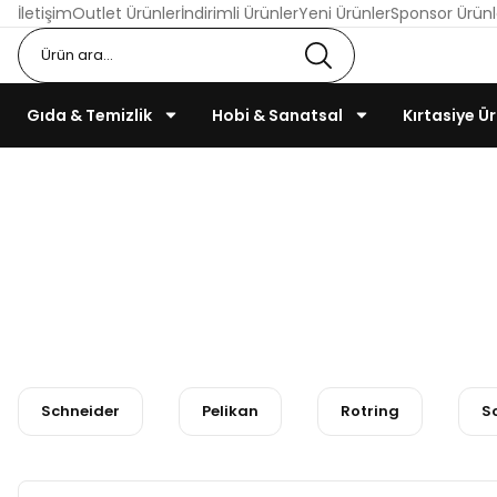
İletişim
Outlet Ürünler
İndirimli Ürünler
Yeni Ürünler
Sponsor Ürünl
Gıda & Temizlik
Hobi & Sanatsal
Kırtasiye Ür
Schneider
Pelikan
Rotring
Sc