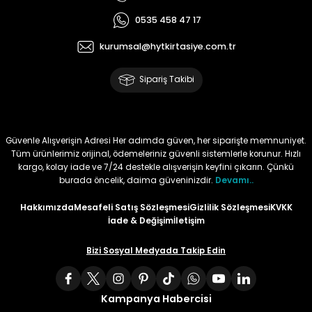
0535 458 47 17
Tüy
Para Kontrol Kalemleri
Yaylı Dosya
Zımba Tel Sökücüler
kurumsal@hytkirtasiye.com.tr
Permanent Asetat Kalemi
Zımba Telleri
Sipariş Takibi
Permanent Markör
Porselen Kalemi
Güvenle Alışverişin Adresi Her adımda güven, her siparişte memnuniyet.
Tüm ürünlerimiz orijinal, ödemeleriniz güvenli sistemlerle korunur. Hızlı
kargo, kolay iade ve 7/24 destekle alışverişin keyfini çıkarın. Çünkü
Poster Markörler
burada öncelik, daima güveninizdir.
Devamı..
Roller Kalemler
Hakkımızda
Mesafeli Satış Sözleşmesi
Gizlilik Sözleşmesi
KVKK
İade & Değişim
İletişim
Simli Kalemler
Bizi Sosyal Medyada Takip Edin
Spiralli Kalem
Kampanya Habercisi