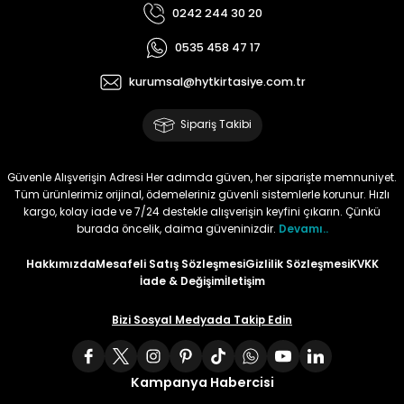
0242 244 30 20
Tüy
Para Kontrol Kalemleri
Yaylı Dosya
Zımba Tel Sökücüler
0535 458 47 17
Permanent Asetat Kalemi
Zımba Telleri
kurumsal@hytkirtasiye.com.tr
Sipariş Takibi
Permanent Markör
Porselen Kalemi
Güvenle Alışverişin Adresi Her adımda güven, her siparişte memnuniyet.
Tüm ürünlerimiz orijinal, ödemeleriniz güvenli sistemlerle korunur. Hızlı
kargo, kolay iade ve 7/24 destekle alışverişin keyfini çıkarın. Çünkü
Poster Markörler
burada öncelik, daima güveninizdir.
Devamı..
Hakkımızda
Mesafeli Satış Sözleşmesi
Gizlilik Sözleşmesi
KVKK
Roller Kalemler
İade & Değişim
İletişim
Simli Kalemler
Bizi Sosyal Medyada Takip Edin
Spiralli Kalem
Kampanya Habercisi