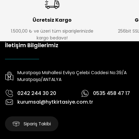
Ücretsiz Kargo
G
1.500,00 ₺ ve üzeri tüm siparişlerinizde
256bit SSL
kargo bedava!
İletişim Bilgilerimiz
Muratpaşa Mahallesi Evliya Çelebi Caddesi No:39/A
Muratpaşa/ANTALYA
0242 244 30 20
0535 458 47 17
kurumsal@hytkirtasiye.com.tr
Sipariş Takibi