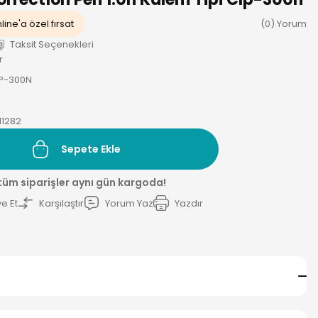
line'a özel fırsat
(0) Yorum
Taksit Seçenekleri
r
LP-300N
11282
Sepete Ekle
 tüm siparişler aynı gün kargoda!
e Et
Karşılaştır
Yorum Yaz
Yazdır