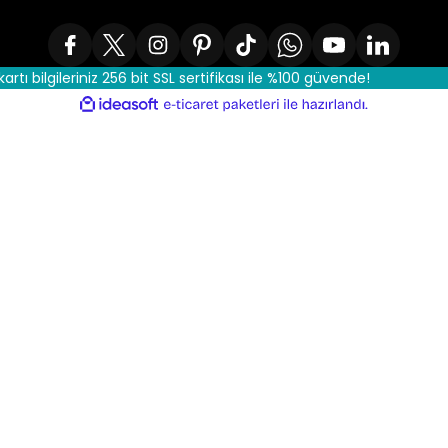
kartı bilgileriniz 256 bit SSL sertifikası ile %100 güvende!
ile
ideasoft
e-
hazırlandı.
ticaret
paketleri