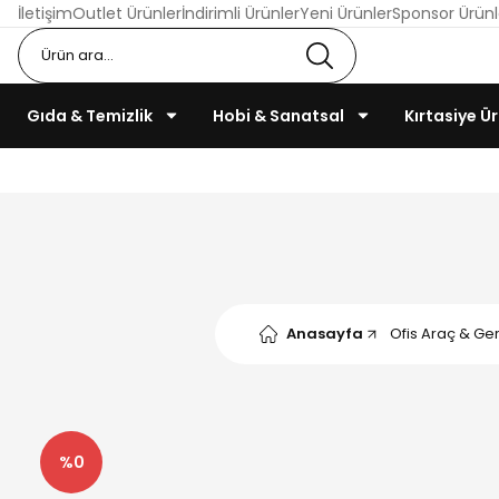
İletişim
Outlet Ürünler
İndirimli Ürünler
Yeni Ürünler
Sponsor Ürünl
Gıda & Temizlik
Hobi & Sanatsal
Kırtasiye Ür
Anasayfa
Ofis Araç & Ger
%0