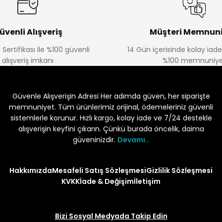
üvenli Alışveriş
Müşteri Memnuni
 Sertifikası ile %100 güvenli
14 Gün içerisinde kolay iad
alışveriş imkanı
%100 memnuniye
Güvenle Alışverişin Adresi Her adımda güven, her siparişte
memnuniyet. Tüm ürünlerimiz orijinal, ödemeleriniz güvenli
sistemlerle korunur. Hızlı kargo, kolay iade ve 7/24 destekle
alışverişin keyfini çıkarın. Çünkü burada öncelik, daima
güveninizdir.
Devamı..
Hakkımızda
Mesafeli Satış Sözleşmesi
Gizlilik Sözleşmesi
KVKK
İade & Değişim
İletişim
Bizi Sosyal Medyada Takip Edin