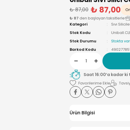
₺ 87,00
₺ 87,00
On
₺ 87
den başlayan taksitlerle!
Kategori
Sıvı Silicile
Stok Kodu
Uniball.C
Stok Durumu
Stokta var
Barkod Kodu
49027785
Saat 16:00’a kadar ki
Tavsiy
Ürün Bilgisi