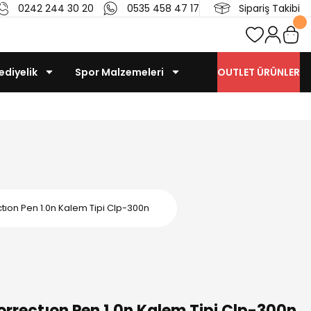
0242 244 30 20
0535 458 47 17
Sipariş Takibi
ediyelik
Spor Malzemeleri
OUTLET ÜRÜNLER
rectıon Pen 1.0n Kalem Tipi Clp-300n
 Correctıon Pen 1.0n Kalem Tipi Clp-300n