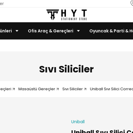
er
ünleri
Ofis Araç & Gereçleri
Oyuncak & Parti & H
Teknoloji & Bilgisayar
Sıvı Siliciler
eçleri
Masaüstü Gereçler
Sıvı Siliciler
Uniball Sıvı Silici Cor
Uniball
Uniball Sıvı Silici