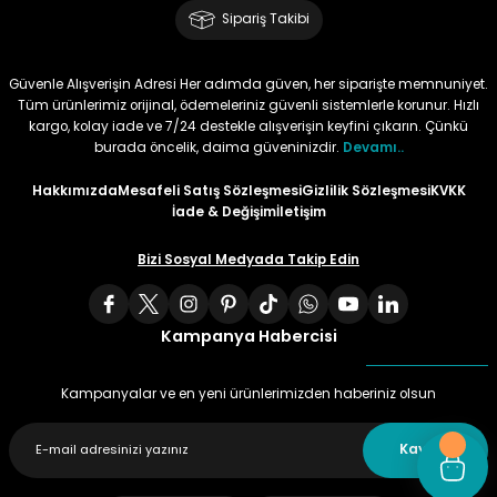
Sipariş Takibi
Tüy
Para Kontrol Kalemleri
Yaylı Dosya
Zımba Tel Sökücüler
Güvenle Alışverişin Adresi Her adımda güven, her siparişte memnuniyet.
Permanent Asetat Kalemi
Zımba Telleri
Tüm ürünlerimiz orijinal, ödemeleriniz güvenli sistemlerle korunur. Hızlı
kargo, kolay iade ve 7/24 destekle alışverişin keyfini çıkarın. Çünkü
burada öncelik, daima güveninizdir.
Devamı..
Permanent Markör
Hakkımızda
Mesafeli Satış Sözleşmesi
Gizlilik Sözleşmesi
KVKK
İade & Değişim
İletişim
Porselen Kalemi
Bizi Sosyal Medyada Takip Edin
Poster Markörler
Roller Kalemler
Kampanya Habercisi
Simli Kalemler
Kampanyalar ve en yeni ürünlerimizden haberiniz olsun
Spiralli Kalem
Kaydet