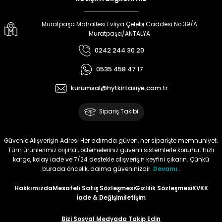
Tüy
Para Kontrol Kalemleri
Yaylı Dosya
Zımba Tel Sökücüler
Muratpaşa Mahallesi Evliya Çelebi Caddesi No:39/A
Muratpaşa/ANTALYA
Permanent Asetat Kalemi
Zımba Telleri
0242 244 30 20
0535 458 47 17
Permanent Markör
kurumsal@hytkirtasiye.com.tr
Porselen Kalemi
Sipariş Takibi
Poster Markörler
Güvenle Alışverişin Adresi Her adımda güven, her siparişte memnuniyet.
Roller Kalemler
Tüm ürünlerimiz orijinal, ödemeleriniz güvenli sistemlerle korunur. Hızlı
kargo, kolay iade ve 7/24 destekle alışverişin keyfini çıkarın. Çünkü
burada öncelik, daima güveninizdir.
Devamı..
Simli Kalemler
Hakkımızda
Mesafeli Satış Sözleşmesi
Gizlilik Sözleşmesi
KVKK
İade & Değişim
İletişim
Spiralli Kalem
Bizi Sosyal Medyada Takip Edin