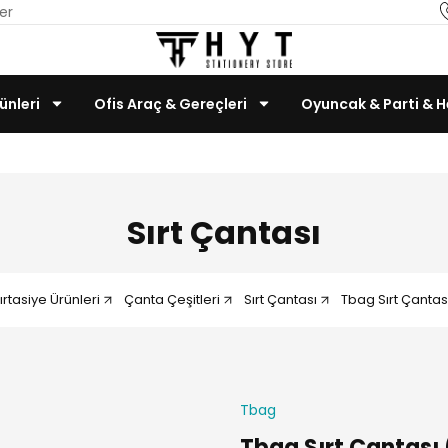
er
ünleri
Ofis Araç & Gereçleri
Oyuncak & Parti & H
Teknoloji & Bilgisayar
Sırt Çantası
ırtasiye Ürünleri
Çanta Çeşitleri
Sırt Çantası
Tbag Sırt Çantası
Tbag
Tbag Sırt Çantası 