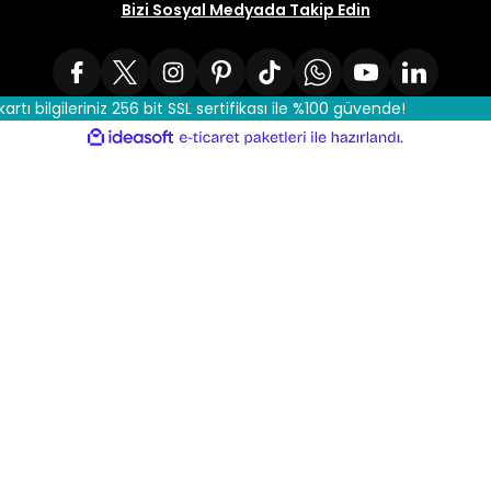
Bizi Sosyal Medyada Takip Edin
kartı bilgileriniz 256 bit SSL sertifikası ile %100 güvende!
ile
ideasoft
e-
hazırlandı.
ticaret
paketleri