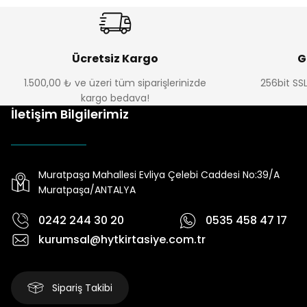
Ücretsiz Kargo
G
1.500,00 ₺ ve üzeri tüm siparişlerinizde
256bit SSL
kargo bedava!
İletişim Bilgilerimiz
Muratpaşa Mahallesi Evliya Çelebi Caddesi No:39/A
Muratpaşa/ANTALYA
0242 244 30 20
0535 458 47 17
kurumsal@hytkirtasiye.com.tr
Sipariş Takibi