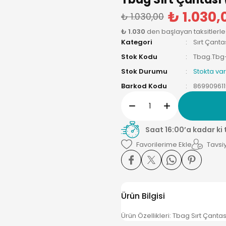
₺ 1.030,
₺ 1.030,00
₺ 1.030
den başlayan taksitlerle
Kategori
Sırt Çanta
Stok Kodu
Tbag.Tbg
Stok Durumu
Stokta var
Barkod Kodu
86990961
Saat 16:00’a kadar ki
Tavsiy
Ürün Bilgisi
Ürün Özellikleri: Tbag Sırt Çantas