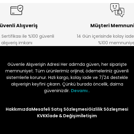
üvenli Alışveriş
Müşteri Memnuni
 Sertifikası ile %100 güvenli
14 Gün içerisinde kolay iad
alışveriş imkanı
%100 memnuniye
Güvenle Alışverişin Adresi Her adımda güven, her siparişte
memnuniyet. Tüm ürünlerimiz orijinal, ödemeleriniz güvenli
sistemlerle korunur. Hızlı kargo, kolay iade ve 7/24 destekle
alışverişin keyfini çıkarın. Çünkü burada öncelik, daima
güveninizdir.
Devamı..
Hakkımızda
Mesafeli Satış Sözleşmesi
Gizlilik Sözleşmesi
KVKK
İade & Değişim
İletişim