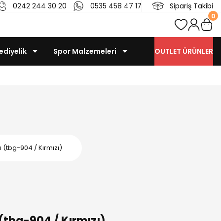
0242 244 30 20
0535 458 47 17
Sipariş Takibi
0
ediyelik
Spor Malzemeleri
OUTLET ÜRÜNLER
 (tbg-904 / Kırmızı)
(tbg-904 / Kırmızı)