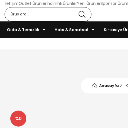
İletişim
Outlet Ürünler
İndirimli Ürünler
Yeni Ürünler
Sponsor Ürünl
Gıda & Temizlik
Hobi & Sanatsal
Kırtasiye Ür
Anasayfa
K
%0