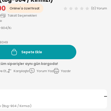
00
Online'a özel fırsat
(0) Yorum
!
Taksit Seçenekleri
sı
-904/Kı
19349
Sepete Ekle
 tüm siparişler aynı gün kargoda!
e Et
Karşılaştır
Yorum Yaz
Yazdır
ı (tbg-904 / Kırmızı)