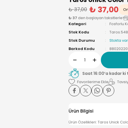
₺ 37,00
₺ 37,00
On
₺ 37
den başlayan taksitlerle!
Kategori
Fosforlu 
Stok Kodu
Taros.54
Stok Durumu
Stokta var
Barkod Kodu
88020220
Saat 16:00’a kadar ki
Tavsiy
Ürün Bilgisi
Ürün Özellikleri: Taros Unick C