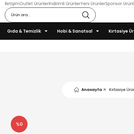
İletişim
Outlet Ürünler
İndirimli Ürünler
Yeni Ürünler
Sponsor Ürünl
Gıda & Temizlik
Hobi & Sanatsal
Kırtasiye Ür
Anasayfa
Kırtasiye Ürü
%0