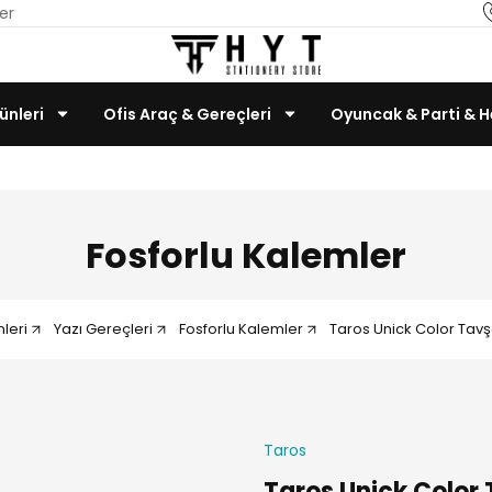
er
ünleri
Ofis Araç & Gereçleri
Oyuncak & Parti & H
Teknoloji & Bilgisayar
Fosforlu Kalemler
nleri
Yazı Gereçleri
Fosforlu Kalemler
Taros Unick Color Tav
Taros
Taros Unick Color