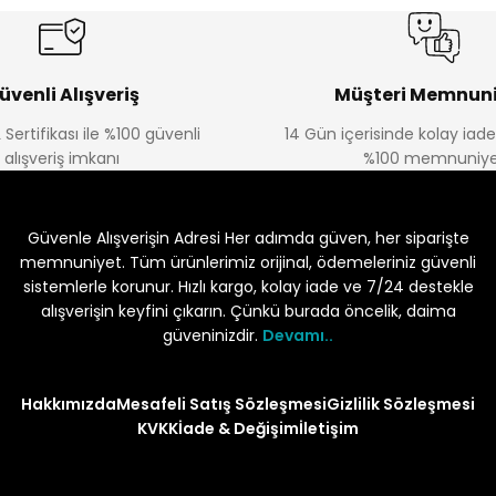
üvenli Alışveriş
Müşteri Memnuni
 Sertifikası ile %100 güvenli
14 Gün içerisinde kolay iad
alışveriş imkanı
%100 memnuniye
Güvenle Alışverişin Adresi Her adımda güven, her siparişte
memnuniyet. Tüm ürünlerimiz orijinal, ödemeleriniz güvenli
sistemlerle korunur. Hızlı kargo, kolay iade ve 7/24 destekle
alışverişin keyfini çıkarın. Çünkü burada öncelik, daima
güveninizdir.
Devamı..
Hakkımızda
Mesafeli Satış Sözleşmesi
Gizlilik Sözleşmesi
KVKK
İade & Değişim
İletişim