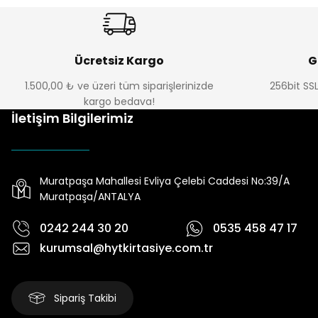
Ücretsiz Kargo
G
1.500,00 ₺ ve üzeri tüm siparişlerinizde
256bit SSL
kargo bedava!
İletişim Bilgilerimiz
Muratpaşa Mahallesi Evliya Çelebi Caddesi No:39/A
Muratpaşa/ANTALYA
0242 244 30 20
0535 458 47 17
kurumsal@hytkirtasiye.com.tr
Sipariş Takibi