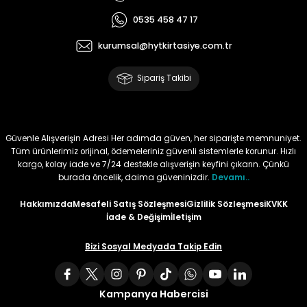
0535 458 47 17
Tüy
Para Kontrol Kalemleri
Yaylı Dosya
Zımba Tel Sökücüler
kurumsal@hytkirtasiye.com.tr
Permanent Asetat Kalemi
Zımba Telleri
Sipariş Takibi
Permanent Markör
Porselen Kalemi
Güvenle Alışverişin Adresi Her adımda güven, her siparişte memnuniyet.
Tüm ürünlerimiz orijinal, ödemeleriniz güvenli sistemlerle korunur. Hızlı
kargo, kolay iade ve 7/24 destekle alışverişin keyfini çıkarın. Çünkü
Poster Markörler
burada öncelik, daima güveninizdir.
Devamı..
Roller Kalemler
Hakkımızda
Mesafeli Satış Sözleşmesi
Gizlilik Sözleşmesi
KVKK
İade & Değişim
İletişim
Simli Kalemler
Bizi Sosyal Medyada Takip Edin
Spiralli Kalem
Kampanya Habercisi