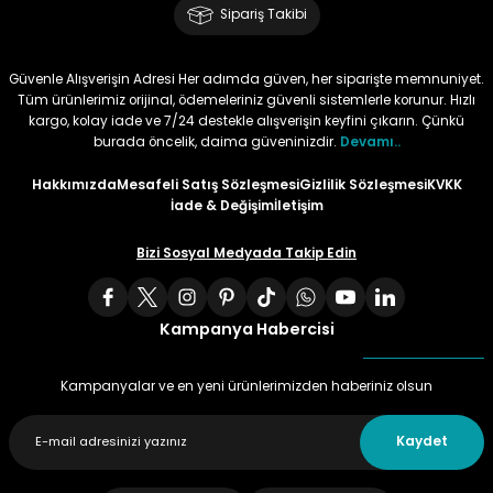
Sipariş Takibi
Tüy
Para Kontrol Kalemleri
Yaylı Dosya
Zımba Tel Sökücüler
Güvenle Alışverişin Adresi Her adımda güven, her siparişte memnuniyet.
Permanent Asetat Kalemi
Zımba Telleri
Tüm ürünlerimiz orijinal, ödemeleriniz güvenli sistemlerle korunur. Hızlı
kargo, kolay iade ve 7/24 destekle alışverişin keyfini çıkarın. Çünkü
burada öncelik, daima güveninizdir.
Devamı..
Permanent Markör
Hakkımızda
Mesafeli Satış Sözleşmesi
Gizlilik Sözleşmesi
KVKK
İade & Değişim
İletişim
Porselen Kalemi
Bizi Sosyal Medyada Takip Edin
Poster Markörler
Kampanya Habercisi
Roller Kalemler
Simli Kalemler
Kampanyalar ve en yeni ürünlerimizden haberiniz olsun
Spiralli Kalem
Kaydet