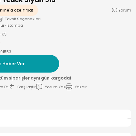
nline'a özel fırsat
(0) Yorum
Taksit Seçenekleri
ür-Istampa
3-KS
k
01553
e Haber Ver
 tüm siparişler aynı gün kargoda!
e Et
Karşılaştır
Yorum Yaz
Yazdır