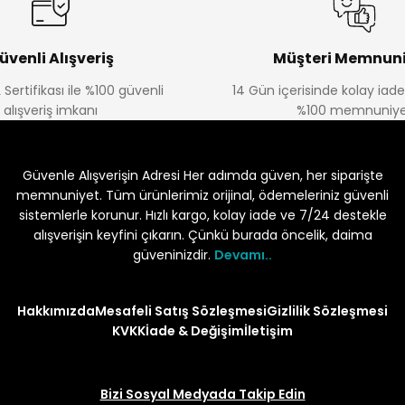
üvenli Alışveriş
Müşteri Memnuni
 Sertifikası ile %100 güvenli
14 Gün içerisinde kolay iad
alışveriş imkanı
%100 memnuniye
Güvenle Alışverişin Adresi Her adımda güven, her siparişte
memnuniyet. Tüm ürünlerimiz orijinal, ödemeleriniz güvenli
sistemlerle korunur. Hızlı kargo, kolay iade ve 7/24 destekle
alışverişin keyfini çıkarın. Çünkü burada öncelik, daima
güveninizdir.
Devamı..
Hakkımızda
Mesafeli Satış Sözleşmesi
Gizlilik Sözleşmesi
KVKK
İade & Değişim
İletişim
Bizi Sosyal Medyada Takip Edin