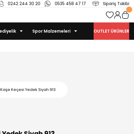
0242 244 30 20
0535 458 47 17
Sipariş Takibi
ediyelik
Spor Malzemeleri
OUTLET ÜRÜNLER
 Kaşe Keçesi Yedek Siyah 913
 Yedek Siyah 913