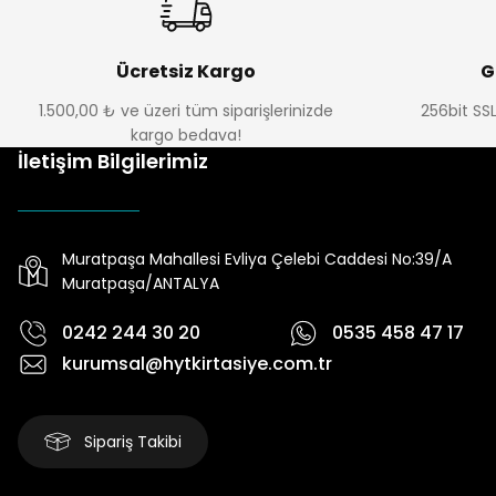
Ücretsiz Kargo
G
1.500,00 ₺ ve üzeri tüm siparişlerinizde
256bit SSL
kargo bedava!
İletişim Bilgilerimiz
Muratpaşa Mahallesi Evliya Çelebi Caddesi No:39/A
Muratpaşa/ANTALYA
0242 244 30 20
0535 458 47 17
kurumsal@hytkirtasiye.com.tr
Sipariş Takibi