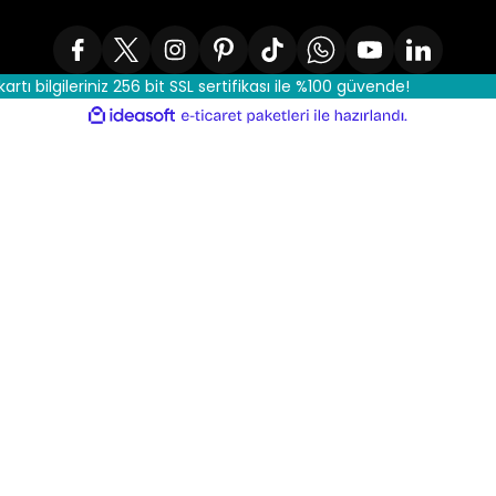
kartı bilgileriniz 256 bit SSL sertifikası ile %100 güvende!
ile
ideasoft
e-
hazırlandı.
ticaret
paketleri