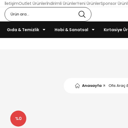
İletişim
Outlet Ürünler
İndirimli Ürünler
Yeni Ürünler
Sponsor Ürünl
Gıda & Temizlik
Hobi & Sanatsal
Kırtasiye Ür
Anasayfa
Ofis Araç 
%0