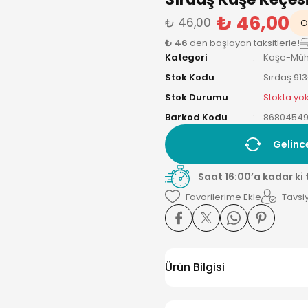
₺ 46,00
₺ 46,00
O
₺ 46
den başlayan taksitlerle!
Kategori
Kaşe-Müh
Stok Kodu
Sırdaş.91
Stok Durumu
Stokta yo
Barkod Kodu
86804549
Gelinc
Saat 16:00’a kadar ki
Tavsiy
Ürün Bilgisi