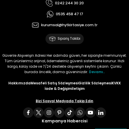
0242 244 30 20
Tüy
Para Kontrol Kalemleri
Yaylı Dosya
Zımba Tel Sökücüler
0535 458 47 17
kurumsal@hytkirtasiye.com.tr
Permanent Asetat Kalemi
Zımba Telleri
Sipariş Takibi
Permanent Markör
Güvenle Alışverişin Adresi Her adımda güven, her siparişte memnuniyet.
Porselen Kalemi
Tüm ürünlerimiz orijinal, ödemeleriniz güvenli sistemlerle korunur. Hızlı
kargo, kolay iade ve 7/24 destekle alışverişin keyfini çıkarın. Çünkü
Poster Markörler
burada öncelik, daima güveninizdir.
Devamı..
Hakkımızda
Mesafeli Satış Sözleşmesi
Gizlilik Sözleşmesi
KVKK
Roller Kalemler
İade & Değişim
İletişim
Simli Kalemler
Bizi Sosyal Medyada Takip Edin
Spiralli Kalem
Kampanya Habercisi