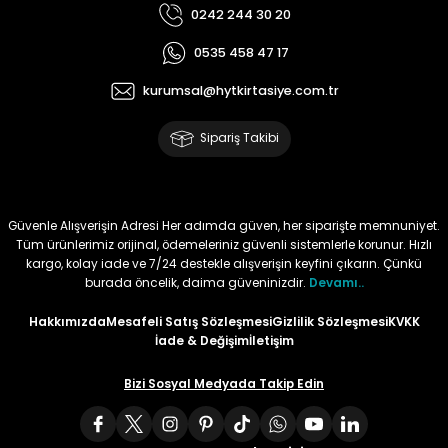
0242 244 30 20
Tüy
Para Kontrol Kalemleri
Yaylı Dosya
Zımba Tel Sökücüler
0535 458 47 17
Permanent Asetat Kalemi
Zımba Telleri
kurumsal@hytkirtasiye.com.tr
Sipariş Takibi
Permanent Markör
Porselen Kalemi
Güvenle Alışverişin Adresi Her adımda güven, her siparişte memnuniyet.
Tüm ürünlerimiz orijinal, ödemeleriniz güvenli sistemlerle korunur. Hızlı
Poster Markörler
kargo, kolay iade ve 7/24 destekle alışverişin keyfini çıkarın. Çünkü
burada öncelik, daima güveninizdir.
Devamı..
Roller Kalemler
Hakkımızda
Mesafeli Satış Sözleşmesi
Gizlilik Sözleşmesi
KVKK
İade & Değişim
İletişim
Simli Kalemler
Bizi Sosyal Medyada Takip Edin
Spiralli Kalem