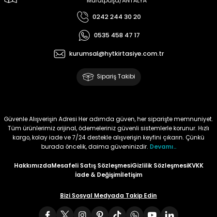
Muratpaşa/ANTALYA
0242 244 30 20
Tüy
Para Kontrol Kalemleri
Yaylı Dosya
Zımba Tel Sökücüler
0535 458 47 17
Permanent Asetat Kalemi
Zımba Telleri
kurumsal@hytkirtasiye.com.tr
Permanent Markör
Sipariş Takibi
Porselen Kalemi
Poster Markörler
Güvenle Alışverişin Adresi Her adımda güven, her siparişte memnuniyet.
Tüm ürünlerimiz orijinal, ödemeleriniz güvenli sistemlerle korunur. Hızlı
kargo, kolay iade ve 7/24 destekle alışverişin keyfini çıkarın. Çünkü
Roller Kalemler
burada öncelik, daima güveninizdir.
Devamı..
Hakkımızda
Mesafeli Satış Sözleşmesi
Gizlilik Sözleşmesi
KVKK
Simli Kalemler
İade & Değişim
İletişim
Spiralli Kalem
Bizi Sosyal Medyada Takip Edin