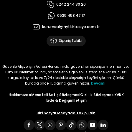
0242 244 30 20
Tüy
Para Kontrol Kalemleri
Yaylı Dosya
Zımba Tel Sökücüler
0535 458 47 17
Permanent Asetat Kalemi
Zımba Telleri
kurumsal@hytkirtasiye.com.tr
Sipariş Takibi
Permanent Markör
Porselen Kalemi
Güvenle Alışverişin Adresi Her adımda güven, her siparişte memnuniyet.
Tüm ürünlerimiz orijinal, ödemeleriniz güvenli sistemlerle korunur. Hızlı
Poster Markörler
kargo, kolay iade ve 7/24 destekle alışverişin keyfini çıkarın. Çünkü
burada öncelik, daima güveninizdir.
Devamı..
Roller Kalemler
Hakkımızda
Mesafeli Satış Sözleşmesi
Gizlilik Sözleşmesi
KVKK
İade & Değişim
İletişim
Simli Kalemler
Bizi Sosyal Medyada Takip Edin
Spiralli Kalem