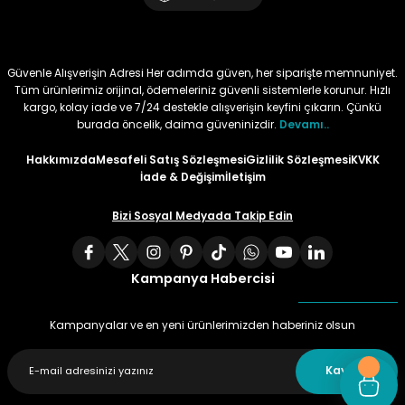
Tüy
Para Kontrol Kalemleri
Yaylı Dosya
Zımba Tel Sökücüler
Güvenle Alışverişin Adresi Her adımda güven, her siparişte memnuniyet.
Permanent Asetat Kalemi
Zımba Telleri
Tüm ürünlerimiz orijinal, ödemeleriniz güvenli sistemlerle korunur. Hızlı
kargo, kolay iade ve 7/24 destekle alışverişin keyfini çıkarın. Çünkü
burada öncelik, daima güveninizdir.
Devamı..
Permanent Markör
Hakkımızda
Mesafeli Satış Sözleşmesi
Gizlilik Sözleşmesi
KVKK
Porselen Kalemi
İade & Değişim
İletişim
Bizi Sosyal Medyada Takip Edin
Poster Markörler
Roller Kalemler
Kampanya Habercisi
Simli Kalemler
Kampanyalar ve en yeni ürünlerimizden haberiniz olsun
Spiralli Kalem
Kaydet