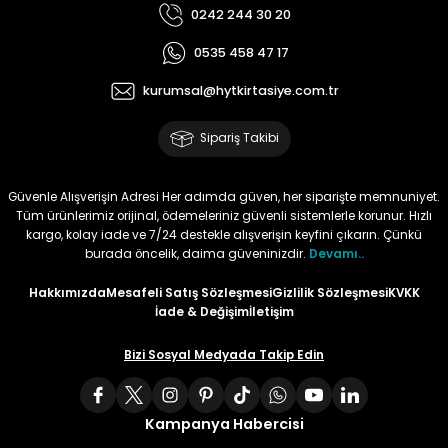
0242 244 30 20
Tüy
Para Kontrol Kalemleri
Yaylı Dosya
Zımba Tel Sökücüler
0535 458 47 17
Permanent Asetat Kalemi
Zımba Telleri
kurumsal@hytkirtasiye.com.tr
Sipariş Takibi
Permanent Markör
Porselen Kalemi
Güvenle Alışverişin Adresi Her adımda güven, her siparişte memnuniyet.
Tüm ürünlerimiz orijinal, ödemeleriniz güvenli sistemlerle korunur. Hızlı
kargo, kolay iade ve 7/24 destekle alışverişin keyfini çıkarın. Çünkü
Poster Markörler
burada öncelik, daima güveninizdir.
Devamı..
Hakkımızda
Mesafeli Satış Sözleşmesi
Gizlilik Sözleşmesi
KVKK
Roller Kalemler
İade & Değişim
İletişim
Simli Kalemler
Bizi Sosyal Medyada Takip Edin
Spiralli Kalem
Kampanya Habercisi