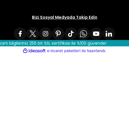
Bizi Sosyal Medyada Takip Edin
kartı bilgileriniz 256 bit SSL sertifikası ile %100 güvende!
ile
ideasoft
e-
hazırlandı.
ticaret
paketleri