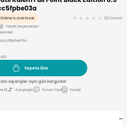
cc5fpbe03a
Online'a özel fırsat
(0) Yorum
Taksit Seçenekleri
Kalemler
T0sdcc5fpbe03a
4111
Sepete Ekle
 tüm siparişler aynı gün kargoda!
e Et
Karşılaştır
Yorum Yaz
Yazdır