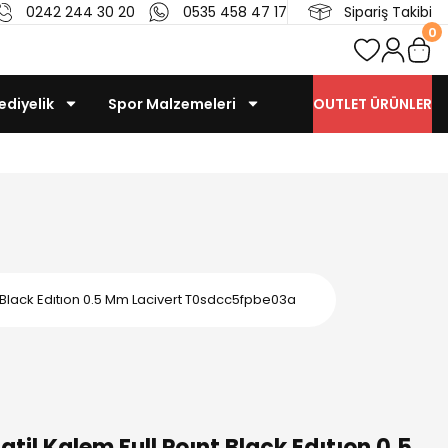
0242 244 30 20
0535 458 47 17
Sipariş Takibi
0
ediyelik
Spor Malzemeleri
OUTLET ÜRÜNLER
nt Black Edıtıon 0.5 Mm Lacivert T0sdcc5fpbe03a
atil Kalem Full Poınt Black Edıtıon 0.5