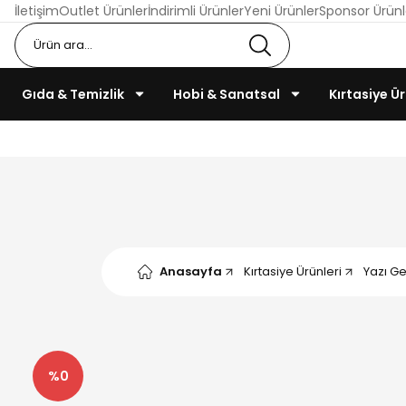
İletişim
Outlet Ürünler
İndirimli Ürünler
Yeni Ürünler
Sponsor Ürünl
Gıda & Temizlik
Hobi & Sanatsal
Kırtasiye Ür
Anasayfa
Kırtasiye Ürünleri
Yazı Ge
%0