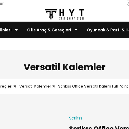
er
ünleri
Ofis Araç & Gereçleri
Oyuncak & Parti & H
Teknoloji & Bilgisayar
Versatil Kalemler
reçleri
Versatil Kalemler
Scrikss Office Versatil Kalem Full Poı
Scrikss
Scrikss Office Vers