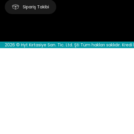
Sipariş Takibi
2026 © Hyt Kırtasiye San. Tic. Ltd. Şti Tüm hakları saklıdır. Kredi 