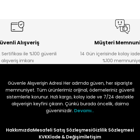
üvenli Alışveriş
Müşteri Memnuni
 Sertifikası ile %100 güvenli
14 Gün içerisinde kolay iad
alışveriş imkanı
%100 memnuniye
Güvenle Alışverişin Adresi Her adımda güven, her siparişte
memnuniyet. Tüm ürünlerimiz orijinal, ödemeleriniz güvenli
sistemlerle korunur. Hızlı kargo, kolay iade ve 7/24 destekle
alışverişin keyfini çıkarın. Çünkü burada öncelik, daima
güveninizdir.
Devamı..
Hakkımızda
Mesafeli Satış Sözleşmesi
Gizlilik Sözleşmesi
KVKK
İade & Değişim
İletişim