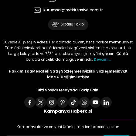
kurumsal@hytkirtasiye.com.tr
Tüy
Para Kontrol Kalemleri
Yaylı Dosya
Zımba Tel Sökücüler
Sipariş Takibi
Permanent Asetat Kalemi
Zımba Telleri
Güvenle Alışverişin Adresi Her adımda güven, her siparişte memnuniyet.
Permanent Markör
Tüm ürünlerimiz orijinal, ödemeleriniz güvenli sistemlerle korunur. Hızlı
kargo, kolay iade ve 7/24 destekle alışverişin keyfini çıkarın. Çünkü
Porselen Kalemi
burada öncelik, daima güveninizdir.
Devamı..
Hakkımızda
Mesafeli Satış Sözleşmesi
Gizlilik Sözleşmesi
KVKK
Poster Markörler
İade & Değişim
İletişim
Bizi Sosyal Medyada Takip Edin
Roller Kalemler
Simli Kalemler
Kampanya Habercisi
Spiralli Kalem
Kampanyalar ve en yeni ürünlerimizden haberiniz olsun