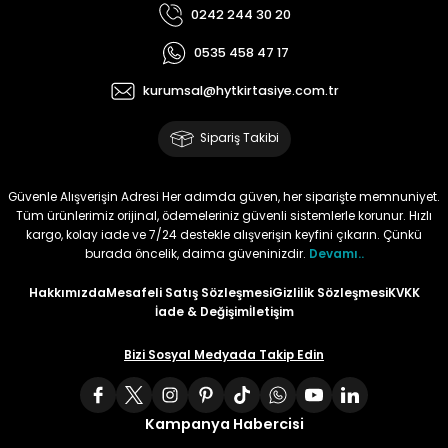
0242 244 30 20
Tüy
Para Kontrol Kalemleri
Yaylı Dosya
Zımba Tel Sökücüler
0535 458 47 17
Permanent Asetat Kalemi
Zımba Telleri
kurumsal@hytkirtasiye.com.tr
Sipariş Takibi
Permanent Markör
Porselen Kalemi
Güvenle Alışverişin Adresi Her adımda güven, her siparişte memnuniyet.
Tüm ürünlerimiz orijinal, ödemeleriniz güvenli sistemlerle korunur. Hızlı
kargo, kolay iade ve 7/24 destekle alışverişin keyfini çıkarın. Çünkü
Poster Markörler
burada öncelik, daima güveninizdir.
Devamı..
Hakkımızda
Mesafeli Satış Sözleşmesi
Gizlilik Sözleşmesi
KVKK
Roller Kalemler
İade & Değişim
İletişim
Simli Kalemler
Bizi Sosyal Medyada Takip Edin
Spiralli Kalem
Kampanya Habercisi