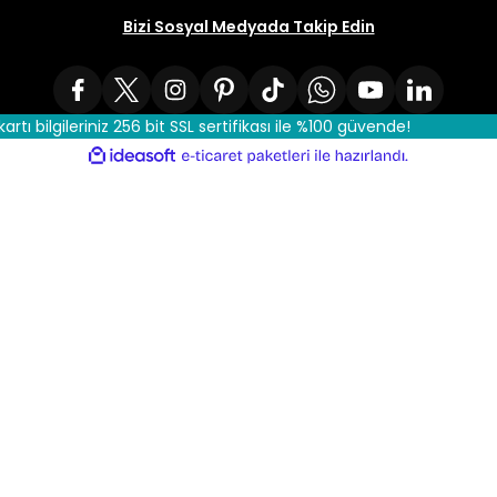
Bizi Sosyal Medyada Takip Edin
kartı bilgileriniz 256 bit SSL sertifikası ile %100 güvende!
ile
ideasoft
e-
hazırlandı.
ticaret
paketleri