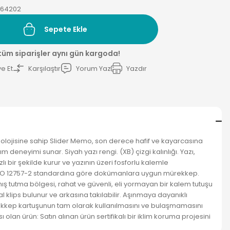
064202
Sepete Ekle
 tüm siparişler aynı gün kargoda!
e Et
Karşılaştır
Yorum Yaz
Yazdır
knolojisine sahip Slider Memo, son derece hafif ve kayarcasına
 deneyimi sunar. Siyah yazı rengi. (XB) çizgi kalınlığı. Yazı,
lı bir şekilde kurur ve yazının üzeri fosforlu kalemle
. ISO 12757-2 standardına göre dokümanlara uygun mürekkep.
 tutma bölgesi, rahat ve güvenli, eli yormayan bir kalem tutuşu
 klips bulunur ve arkasına takılabilir. Aşınmaya dayanıklı
kkep kartuşunun tam olarak kullanılmasını ve bulaşmamasını
ı olan ürün: Satın alınan ürün sertifikalı bir iklim koruma projesini