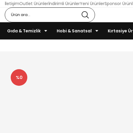
İletişim
Outlet Ürünler
İndirimli Ürünler
Yeni Ürünler
Sponsor Ürünl
Gıda & Temizlik
Hobi & Sanatsal
Kırtasiye Ür
%0