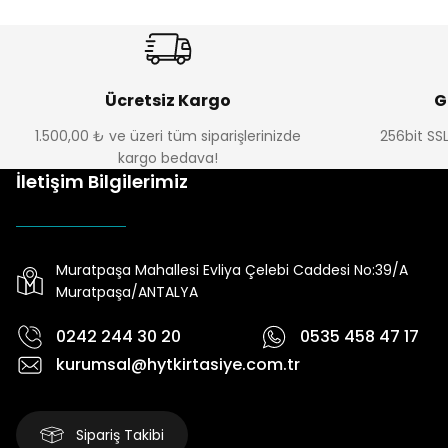
Ücretsiz Kargo
G
1.500,00 ₺ ve üzeri tüm siparişlerinizde
256bit SSL
kargo bedava!
İletişim Bilgilerimiz
Muratpaşa Mahallesi Evliya Çelebi Caddesi No:39/A
Muratpaşa/ANTALYA
0242 244 30 20
0535 458 47 17
kurumsal@hytkirtasiye.com.tr
Sipariş Takibi