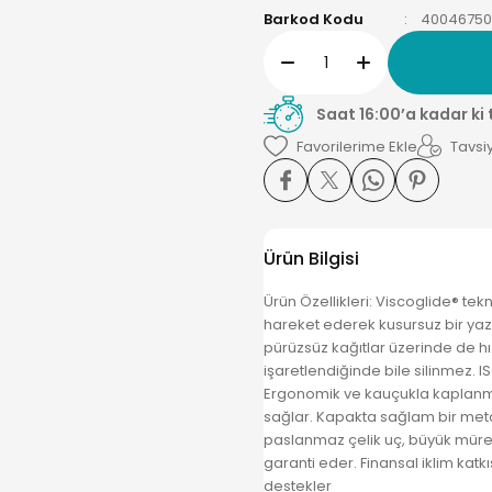
Barkod Kodu
4004675
Saat 16:00’a kadar ki
Tavsiy
Ürün Bilgisi
Ürün Özellikleri: Viscoglide® te
hareket ederek kusursuz bir yazım
pürüzsüz kağıtlar üzerinde de hız
işaretlendiğinde bile silinmez
Ergonomik ve kauçukla kaplanmış
sağlar. Kapakta sağlam bir metal
paslanmaz çelik uç, büyük müre
garanti eder. Finansal iklim katkıs
destekler