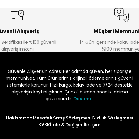
üvenli Alışveriş
Müşteri Memnuni
 Sertifikası ile %100 güvenli
14 Gün içerisinde kolay iad
alışveriş imkanı
%100 memnuniye
Güvenle Alışverişin Adresi Her adımda güven, her siparişte
memnuniyet. Tüm ürünlerimiz orijinal, ödemeleriniz güvenli
sistemlerle korunur. Hızlı kargo, kolay iade ve 7/24 destekle
alışverişin keyfini çıkarın. Çünkü burada öncelik, daima
güveninizdir.
Devamı..
Hakkımızda
Mesafeli Satış Sözleşmesi
Gizlilik Sözleşmesi
KVKK
İade & Değişim
İletişim