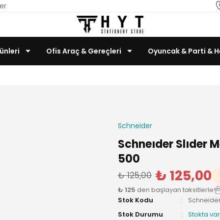
er
ünleri
Ofis Araç & Gereçleri
Oyuncak & Parti & H
Teknoloji & Bilgisayar
Schneider
Schneıder Slıder
500
₺ 125,00
₺ 125,00
₺ 125
den başlayan taksitlerle!
Stok Kodu
Schneider
Stok Durumu
Stokta var