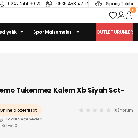
0242 244 30 20
0535 458 47 17
Sipariş Takibi
0
ediyelik
Spor Malzemeleri
OUTLET ÜRÜNLER
 Memo Tukenmez Kalem Xb Siyah Sct-
Online'a özel fırsat
(0) Yorum
Taksit Seçenekleri
.Sct-500