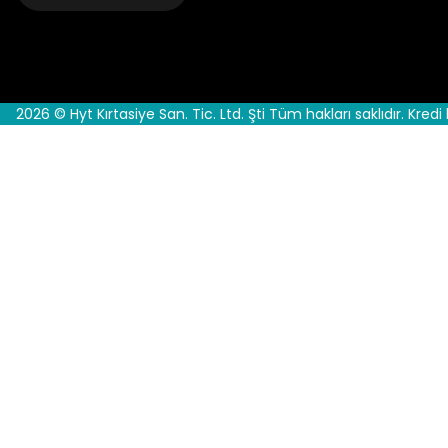
2026 © Hyt Kırtasiye San. Tic. Ltd. Şti Tüm hakları saklıdır. Kredi 