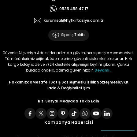
0535 458 47 17
Tüy
Para Kontrol Kalemleri
Yaylı Dosya
Zımba Tel Sökücüler
kurumsal@hytkirtasiye.com.tr
Permanent Asetat Kalemi
Zımba Telleri
Sipariş Takibi
Permanent Markör
Güvenle Alışverişin Adresi Her adımda güven, her siparişte memnuniyet.
Tüm ürünlerimiz orijinal, ödemeleriniz güvenli sistemlerle korunur. Hızlı
Porselen Kalemi
kargo, kolay iade ve 7/24 destekle alışverişin keyfini çıkarın. Çünkü
burada öncelik, daima güveninizdir.
Devamı..
Poster Markörler
Hakkımızda
Mesafeli Satış Sözleşmesi
Gizlilik Sözleşmesi
KVKK
İade & Değişim
İletişim
Roller Kalemler
Bizi Sosyal Medyada Takip Edin
Simli Kalemler
Kampanya Habercisi
Spiralli Kalem