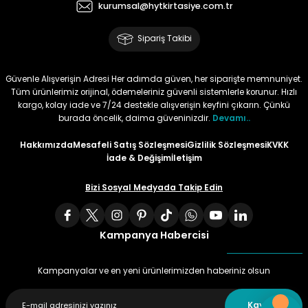
kurumsal@hytkirtasiye.com.tr
Tüy
Para Kontrol Kalemleri
Yaylı Dosya
Zımba Tel Sökücüler
Sipariş Takibi
Permanent Asetat Kalemi
Zımba Telleri
Güvenle Alışverişin Adresi Her adımda güven, her siparişte memnuniyet.
Tüm ürünlerimiz orijinal, ödemeleriniz güvenli sistemlerle korunur. Hızlı
Permanent Markör
kargo, kolay iade ve 7/24 destekle alışverişin keyfini çıkarın. Çünkü
burada öncelik, daima güveninizdir.
Devamı..
Porselen Kalemi
Hakkımızda
Mesafeli Satış Sözleşmesi
Gizlilik Sözleşmesi
KVKK
İade & Değişim
İletişim
Poster Markörler
Bizi Sosyal Medyada Takip Edin
Roller Kalemler
Kampanya Habercisi
Simli Kalemler
Kampanyalar ve en yeni ürünlerimizden haberiniz olsun
Spiralli Kalem
Kaydet