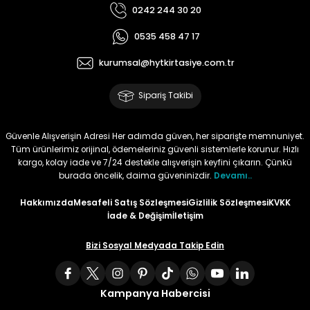
0242 244 30 20
Tüy
Para Kontrol Kalemleri
Yaylı Dosya
Zımba Tel Sökücüler
0535 458 47 17
Permanent Asetat Kalemi
Zımba Telleri
kurumsal@hytkirtasiye.com.tr
Sipariş Takibi
Permanent Markör
Porselen Kalemi
Güvenle Alışverişin Adresi Her adımda güven, her siparişte memnuniyet.
Tüm ürünlerimiz orijinal, ödemeleriniz güvenli sistemlerle korunur. Hızlı
kargo, kolay iade ve 7/24 destekle alışverişin keyfini çıkarın. Çünkü
Poster Markörler
burada öncelik, daima güveninizdir.
Devamı..
Hakkımızda
Mesafeli Satış Sözleşmesi
Gizlilik Sözleşmesi
KVKK
Roller Kalemler
İade & Değişim
İletişim
Simli Kalemler
Bizi Sosyal Medyada Takip Edin
Spiralli Kalem
Kampanya Habercisi