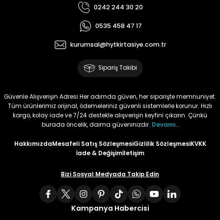
0242 244 30 20
Tüy
Para Kontrol Kalemleri
Yaylı Dosya
Zımba Tel Sökücüler
0535 458 47 17
Permanent Asetat Kalemi
Zımba Telleri
kurumsal@hytkirtasiye.com.tr
Sipariş Takibi
Permanent Markör
Porselen Kalemi
Güvenle Alışverişin Adresi Her adımda güven, her siparişte memnuniyet.
Tüm ürünlerimiz orijinal, ödemeleriniz güvenli sistemlerle korunur. Hızlı
kargo, kolay iade ve 7/24 destekle alışverişin keyfini çıkarın. Çünkü
Poster Markörler
burada öncelik, daima güveninizdir.
Devamı..
Hakkımızda
Mesafeli Satış Sözleşmesi
Gizlilik Sözleşmesi
KVKK
Roller Kalemler
İade & Değişim
İletişim
Simli Kalemler
Bizi Sosyal Medyada Takip Edin
Spiralli Kalem
Kampanya Habercisi