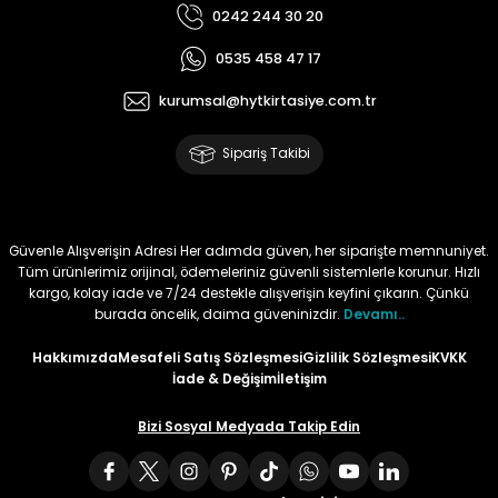
0242 244 30 20
Tüy
Para Kontrol Kalemleri
Yaylı Dosya
Zımba Tel Sökücüler
0535 458 47 17
Permanent Asetat Kalemi
Zımba Telleri
kurumsal@hytkirtasiye.com.tr
Sipariş Takibi
Permanent Markör
Porselen Kalemi
Güvenle Alışverişin Adresi Her adımda güven, her siparişte memnuniyet.
Tüm ürünlerimiz orijinal, ödemeleriniz güvenli sistemlerle korunur. Hızlı
Poster Markörler
kargo, kolay iade ve 7/24 destekle alışverişin keyfini çıkarın. Çünkü
burada öncelik, daima güveninizdir.
Devamı..
Roller Kalemler
Hakkımızda
Mesafeli Satış Sözleşmesi
Gizlilik Sözleşmesi
KVKK
İade & Değişim
İletişim
Simli Kalemler
Bizi Sosyal Medyada Takip Edin
Spiralli Kalem