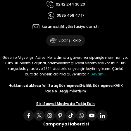
0242 244 30 20
Tüy
Para Kontrol Kalemleri
Yaylı Dosya
Zımba Tel Sökücüler
0535 458 47 17
Permanent Asetat Kalemi
Zımba Telleri
kurumsal@hytkirtasiye.com.tr
Sipariş Takibi
Permanent Markör
Porselen Kalemi
Güvenle Alışverişin Adresi Her adımda güven, her siparişte memnuniyet.
Tüm ürünlerimiz orijinal, ödemeleriniz güvenli sistemlerle korunur. Hızlı
kargo, kolay iade ve 7/24 destekle alışverişin keyfini çıkarın. Çünkü
Poster Markörler
burada öncelik, daima güveninizdir.
Devamı..
Hakkımızda
Mesafeli Satış Sözleşmesi
Gizlilik Sözleşmesi
KVKK
Roller Kalemler
İade & Değişim
İletişim
Simli Kalemler
Bizi Sosyal Medyada Takip Edin
Spiralli Kalem
Kampanya Habercisi