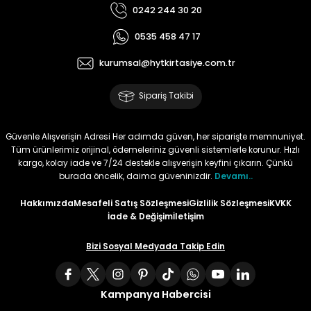
0242 244 30 20
Tüy
Para Kontrol Kalemleri
Yaylı Dosya
Zımba Tel Sökücüler
0535 458 47 17
Permanent Asetat Kalemi
Zımba Telleri
kurumsal@hytkirtasiye.com.tr
Sipariş Takibi
Permanent Markör
Porselen Kalemi
Güvenle Alışverişin Adresi Her adımda güven, her siparişte memnuniyet.
Tüm ürünlerimiz orijinal, ödemeleriniz güvenli sistemlerle korunur. Hızlı
kargo, kolay iade ve 7/24 destekle alışverişin keyfini çıkarın. Çünkü
Poster Markörler
burada öncelik, daima güveninizdir.
Devamı..
Hakkımızda
Mesafeli Satış Sözleşmesi
Gizlilik Sözleşmesi
KVKK
Roller Kalemler
İade & Değişim
İletişim
Simli Kalemler
Bizi Sosyal Medyada Takip Edin
Spiralli Kalem
Kampanya Habercisi