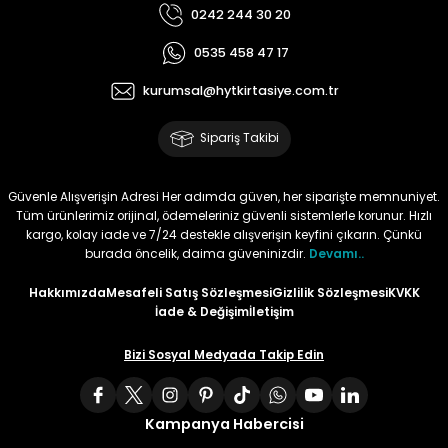
0242 244 30 20
Tüy
Para Kontrol Kalemleri
Yaylı Dosya
Zımba Tel Sökücüler
0535 458 47 17
Permanent Asetat Kalemi
Zımba Telleri
kurumsal@hytkirtasiye.com.tr
Sipariş Takibi
Permanent Markör
Porselen Kalemi
Güvenle Alışverişin Adresi Her adımda güven, her siparişte memnuniyet.
Tüm ürünlerimiz orijinal, ödemeleriniz güvenli sistemlerle korunur. Hızlı
kargo, kolay iade ve 7/24 destekle alışverişin keyfini çıkarın. Çünkü
Poster Markörler
burada öncelik, daima güveninizdir.
Devamı..
Hakkımızda
Mesafeli Satış Sözleşmesi
Gizlilik Sözleşmesi
KVKK
Roller Kalemler
İade & Değişim
İletişim
Simli Kalemler
Bizi Sosyal Medyada Takip Edin
Spiralli Kalem
Kampanya Habercisi