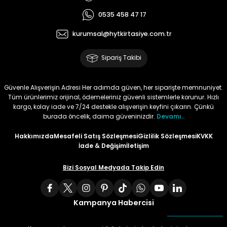
0535 458 47 17
Tüy
Para Kontrol Kalemleri
Yaylı Dosya
Zımba Tel Sökücüler
kurumsal@hytkirtasiye.com.tr
Permanent Asetat Kalemi
Zımba Telleri
Sipariş Takibi
Permanent Markör
Güvenle Alışverişin Adresi Her adımda güven, her siparişte memnuniyet.
Tüm ürünlerimiz orijinal, ödemeleriniz güvenli sistemlerle korunur. Hızlı
Porselen Kalemi
kargo, kolay iade ve 7/24 destekle alışverişin keyfini çıkarın. Çünkü
burada öncelik, daima güveninizdir.
Devamı..
Poster Markörler
Hakkımızda
Mesafeli Satış Sözleşmesi
Gizlilik Sözleşmesi
KVKK
İade & Değişim
İletişim
Roller Kalemler
Bizi Sosyal Medyada Takip Edin
Simli Kalemler
Kampanya Habercisi
Spiralli Kalem