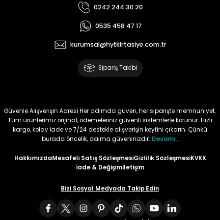
0242 244 30 20
Tüy
Para Kontrol Kalemleri
Yaylı Dosya
Zımba Tel Sökücüler
0535 458 47 17
Permanent Asetat Kalemi
Zımba Telleri
kurumsal@hytkirtasiye.com.tr
Sipariş Takibi
Permanent Markör
Porselen Kalemi
Güvenle Alışverişin Adresi Her adımda güven, her siparişte memnuniyet.
Tüm ürünlerimiz orijinal, ödemeleriniz güvenli sistemlerle korunur. Hızlı
Poster Markörler
kargo, kolay iade ve 7/24 destekle alışverişin keyfini çıkarın. Çünkü
burada öncelik, daima güveninizdir.
Devamı..
Roller Kalemler
Hakkımızda
Mesafeli Satış Sözleşmesi
Gizlilik Sözleşmesi
KVKK
İade & Değişim
İletişim
Simli Kalemler
Bizi Sosyal Medyada Takip Edin
Spiralli Kalem