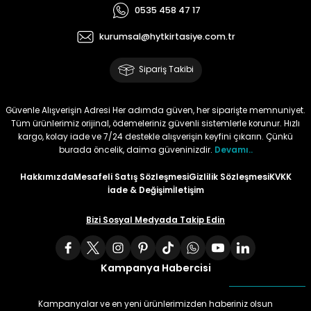
0535 458 47 17
Tüy
Para Kontrol Kalemleri
Yaylı Dosya
Zımba Tel Sökücüler
kurumsal@hytkirtasiye.com.tr
Permanent Asetat Kalemi
Zımba Telleri
Sipariş Takibi
Permanent Markör
Güvenle Alışverişin Adresi Her adımda güven, her siparişte memnuniyet.
Tüm ürünlerimiz orijinal, ödemeleriniz güvenli sistemlerle korunur. Hızlı
Porselen Kalemi
kargo, kolay iade ve 7/24 destekle alışverişin keyfini çıkarın. Çünkü
burada öncelik, daima güveninizdir.
Devamı..
Poster Markörler
Hakkımızda
Mesafeli Satış Sözleşmesi
Gizlilik Sözleşmesi
KVKK
İade & Değişim
İletişim
Roller Kalemler
Bizi Sosyal Medyada Takip Edin
Simli Kalemler
Kampanya Habercisi
Spiralli Kalem
Kampanyalar ve en yeni ürünlerimizden haberiniz olsun