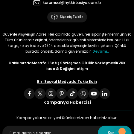
kurumsal@hytkirtasiye.com.tr
Tüy
Para Kontrol Kalemleri
Yaylı Dosya
Zımba Tel Sökücüler
Sipariş Takibi
Permanent Asetat Kalemi
Zımba Telleri
Güvenle Alışverişin Adresi Her adımda güven, her siparişte memnuniyet.
Tüm ürünlerimiz orijinal, ödemeleriniz güvenli sistemlerle korunur. Hızlı
Permanent Markör
kargo, kolay iade ve 7/24 destekle alışverişin keyfini çıkarın. Çünkü
burada öncelik, daima güveninizdir.
Devamı..
Porselen Kalemi
Hakkımızda
Mesafeli Satış Sözleşmesi
Gizlilik Sözleşmesi
KVKK
İade & Değişim
İletişim
Poster Markörler
Bizi Sosyal Medyada Takip Edin
Roller Kalemler
Kampanya Habercisi
Simli Kalemler
Kampanyalar ve en yeni ürünlerimizden haberiniz olsun
Spiralli Kalem
Kaydet