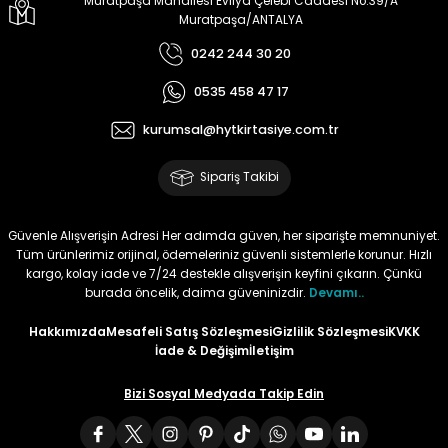
Muratpaşa Mahallesi Evliya Çelebi Caddesi No:39/A
Muratpaşa/ANTALYA
Tüy
Para Kontrol Kalemleri
Yaylı Dosya
Zımba Tel Sökücüler
0242 244 30 20
Permanent Asetat Kalemi
Zımba Telleri
0535 458 47 17
kurumsal@hytkirtasiye.com.tr
Permanent Markör
Sipariş Takibi
Porselen Kalemi
Güvenle Alışverişin Adresi Her adımda güven, her siparişte memnuniyet.
Poster Markörler
Tüm ürünlerimiz orijinal, ödemeleriniz güvenli sistemlerle korunur. Hızlı
kargo, kolay iade ve 7/24 destekle alışverişin keyfini çıkarın. Çünkü
burada öncelik, daima güveninizdir.
Devamı..
Roller Kalemler
Hakkımızda
Mesafeli Satış Sözleşmesi
Gizlilik Sözleşmesi
KVKK
Simli Kalemler
İade & Değişim
İletişim
Bizi Sosyal Medyada Takip Edin
Spiralli Kalem