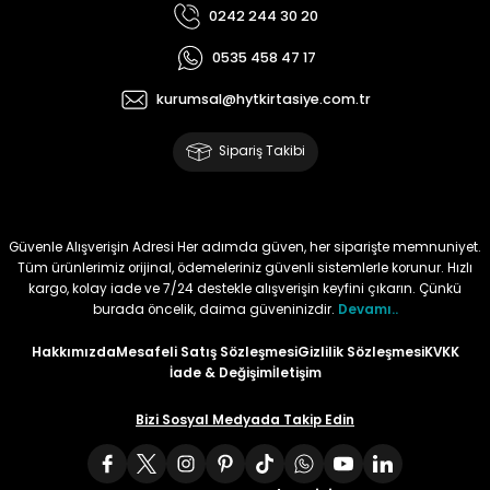
0242 244 30 20
Tüy
Para Kontrol Kalemleri
Yaylı Dosya
Zımba Tel Sökücüler
0535 458 47 17
Permanent Asetat Kalemi
Zımba Telleri
kurumsal@hytkirtasiye.com.tr
Sipariş Takibi
Permanent Markör
Porselen Kalemi
Güvenle Alışverişin Adresi Her adımda güven, her siparişte memnuniyet.
Tüm ürünlerimiz orijinal, ödemeleriniz güvenli sistemlerle korunur. Hızlı
Poster Markörler
kargo, kolay iade ve 7/24 destekle alışverişin keyfini çıkarın. Çünkü
burada öncelik, daima güveninizdir.
Devamı..
Roller Kalemler
Hakkımızda
Mesafeli Satış Sözleşmesi
Gizlilik Sözleşmesi
KVKK
İade & Değişim
İletişim
Simli Kalemler
Bizi Sosyal Medyada Takip Edin
Spiralli Kalem