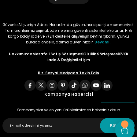
Tüy
Para Kontrol Kalemleri
Yaylı Dosya
Zımba Tel Sökücüler
Güvenle Alışverişin Adresi Her adımda güven, her siparişte memnuniyet.
Permanent Asetat Kalemi
Zımba Telleri
Tüm ürünlerimiz orijinal, ödemeleriniz güvenli sistemlerle korunur. Hızlı
kargo, kolay iade ve 7/24 destekle alışverişin keyfini çıkarın. Çünkü
burada öncelik, daima güveninizdir.
Devamı..
Permanent Markör
Hakkımızda
Mesafeli Satış Sözleşmesi
Gizlilik Sözleşmesi
KVKK
Porselen Kalemi
İade & Değişim
İletişim
Bizi Sosyal Medyada Takip Edin
Poster Markörler
Roller Kalemler
Kampanya Habercisi
Simli Kalemler
Kampanyalar ve en yeni ürünlerimizden haberiniz olsun
Spiralli Kalem
Kaydet