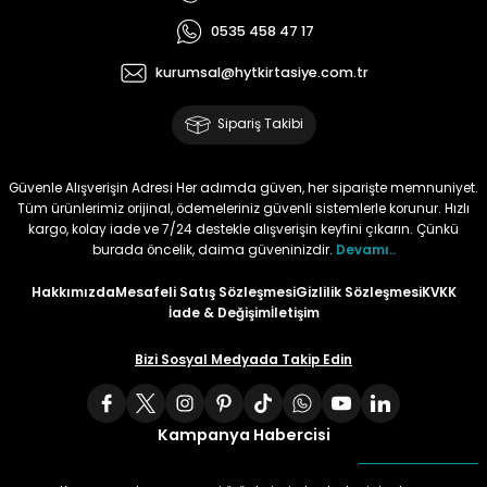
0535 458 47 17
Tüy
Para Kontrol Kalemleri
Yaylı Dosya
Zımba Tel Sökücüler
kurumsal@hytkirtasiye.com.tr
Permanent Asetat Kalemi
Zımba Telleri
Sipariş Takibi
Permanent Markör
Güvenle Alışverişin Adresi Her adımda güven, her siparişte memnuniyet.
Tüm ürünlerimiz orijinal, ödemeleriniz güvenli sistemlerle korunur. Hızlı
Porselen Kalemi
kargo, kolay iade ve 7/24 destekle alışverişin keyfini çıkarın. Çünkü
burada öncelik, daima güveninizdir.
Devamı..
Poster Markörler
Hakkımızda
Mesafeli Satış Sözleşmesi
Gizlilik Sözleşmesi
KVKK
İade & Değişim
İletişim
Roller Kalemler
Bizi Sosyal Medyada Takip Edin
Simli Kalemler
Kampanya Habercisi
Spiralli Kalem