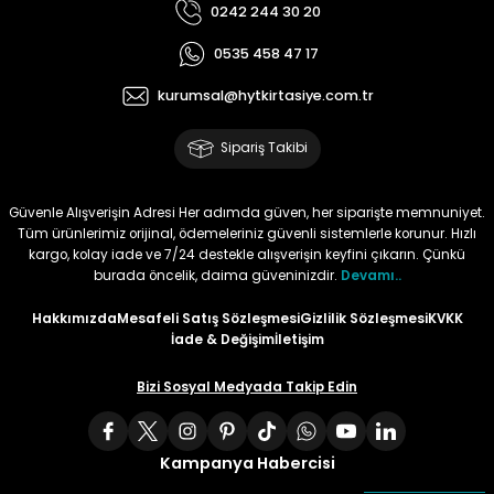
0242 244 30 20
Tüy
Para Kontrol Kalemleri
Yaylı Dosya
Zımba Tel Sökücüler
0535 458 47 17
kurumsal@hytkirtasiye.com.tr
Permanent Asetat Kalemi
Zımba Telleri
Sipariş Takibi
Permanent Markör
Güvenle Alışverişin Adresi Her adımda güven, her siparişte memnuniyet.
Porselen Kalemi
Tüm ürünlerimiz orijinal, ödemeleriniz güvenli sistemlerle korunur. Hızlı
kargo, kolay iade ve 7/24 destekle alışverişin keyfini çıkarın. Çünkü
Poster Markörler
burada öncelik, daima güveninizdir.
Devamı..
Hakkımızda
Mesafeli Satış Sözleşmesi
Gizlilik Sözleşmesi
KVKK
Roller Kalemler
İade & Değişim
İletişim
Simli Kalemler
Bizi Sosyal Medyada Takip Edin
Spiralli Kalem
Kampanya Habercisi