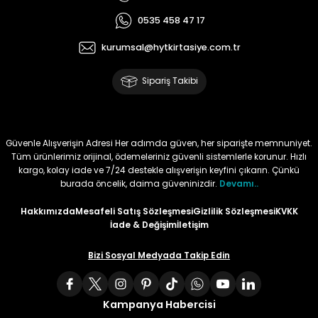
0535 458 47 17
Tüy
Para Kontrol Kalemleri
Yaylı Dosya
Zımba Tel Sökücüler
kurumsal@hytkirtasiye.com.tr
Permanent Asetat Kalemi
Zımba Telleri
Sipariş Takibi
Permanent Markör
Porselen Kalemi
Güvenle Alışverişin Adresi Her adımda güven, her siparişte memnuniyet.
Tüm ürünlerimiz orijinal, ödemeleriniz güvenli sistemlerle korunur. Hızlı
kargo, kolay iade ve 7/24 destekle alışverişin keyfini çıkarın. Çünkü
Poster Markörler
burada öncelik, daima güveninizdir.
Devamı..
Roller Kalemler
Hakkımızda
Mesafeli Satış Sözleşmesi
Gizlilik Sözleşmesi
KVKK
İade & Değişim
İletişim
Simli Kalemler
Bizi Sosyal Medyada Takip Edin
Spiralli Kalem
Kampanya Habercisi