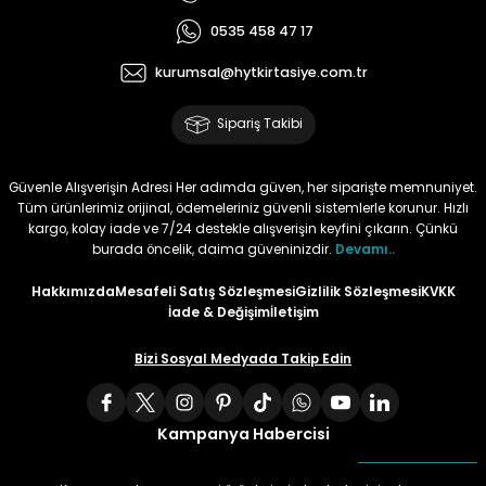
0535 458 47 17
Tüy
Para Kontrol Kalemleri
Yaylı Dosya
Zımba Tel Sökücüler
kurumsal@hytkirtasiye.com.tr
Permanent Asetat Kalemi
Zımba Telleri
Sipariş Takibi
Permanent Markör
Güvenle Alışverişin Adresi Her adımda güven, her siparişte memnuniyet.
Tüm ürünlerimiz orijinal, ödemeleriniz güvenli sistemlerle korunur. Hızlı
Porselen Kalemi
kargo, kolay iade ve 7/24 destekle alışverişin keyfini çıkarın. Çünkü
burada öncelik, daima güveninizdir.
Devamı..
Poster Markörler
Hakkımızda
Mesafeli Satış Sözleşmesi
Gizlilik Sözleşmesi
KVKK
İade & Değişim
İletişim
Roller Kalemler
Bizi Sosyal Medyada Takip Edin
Simli Kalemler
Kampanya Habercisi
Spiralli Kalem