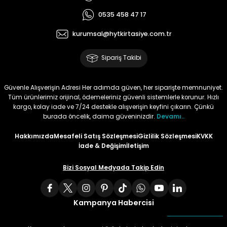
0535 458 47 17
Tüy
Para Kontrol Kalemleri
Yaylı Dosya
Zımba Tel Sökücüler
kurumsal@hytkirtasiye.com.tr
Permanent Asetat Kalemi
Zımba Telleri
Sipariş Takibi
Permanent Markör
Güvenle Alışverişin Adresi Her adımda güven, her siparişte memnuniyet.
Tüm ürünlerimiz orijinal, ödemeleriniz güvenli sistemlerle korunur. Hızlı
Porselen Kalemi
kargo, kolay iade ve 7/24 destekle alışverişin keyfini çıkarın. Çünkü
burada öncelik, daima güveninizdir.
Devamı..
Poster Markörler
Hakkımızda
Mesafeli Satış Sözleşmesi
Gizlilik Sözleşmesi
KVKK
İade & Değişim
İletişim
Roller Kalemler
Bizi Sosyal Medyada Takip Edin
Simli Kalemler
Kampanya Habercisi
Spiralli Kalem