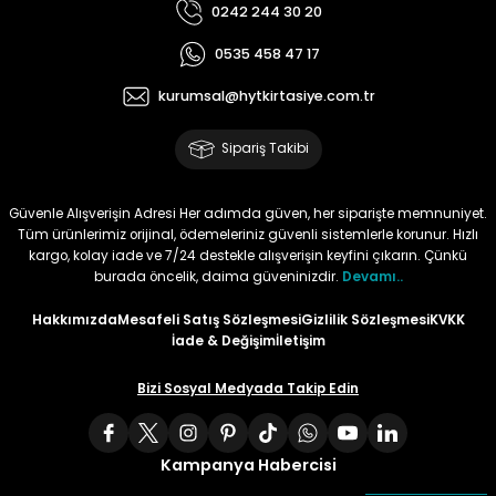
0242 244 30 20
Tüy
Para Kontrol Kalemleri
Yaylı Dosya
Zımba Tel Sökücüler
0535 458 47 17
kurumsal@hytkirtasiye.com.tr
Permanent Asetat Kalemi
Zımba Telleri
Sipariş Takibi
Permanent Markör
Güvenle Alışverişin Adresi Her adımda güven, her siparişte memnuniyet.
Porselen Kalemi
Tüm ürünlerimiz orijinal, ödemeleriniz güvenli sistemlerle korunur. Hızlı
kargo, kolay iade ve 7/24 destekle alışverişin keyfini çıkarın. Çünkü
Poster Markörler
burada öncelik, daima güveninizdir.
Devamı..
Hakkımızda
Mesafeli Satış Sözleşmesi
Gizlilik Sözleşmesi
KVKK
Roller Kalemler
İade & Değişim
İletişim
Simli Kalemler
Bizi Sosyal Medyada Takip Edin
Spiralli Kalem
Kampanya Habercisi