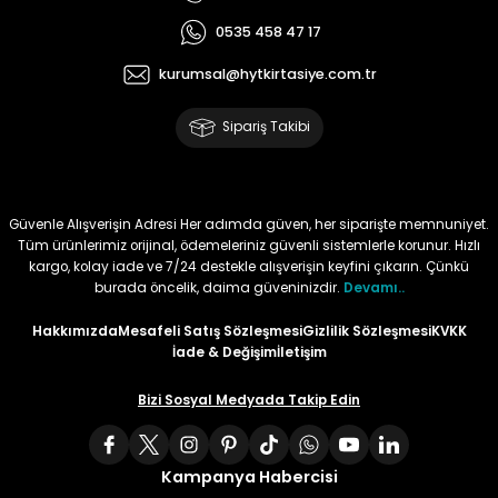
0535 458 47 17
Tüy
Para Kontrol Kalemleri
Yaylı Dosya
Zımba Tel Sökücüler
kurumsal@hytkirtasiye.com.tr
Permanent Asetat Kalemi
Zımba Telleri
Sipariş Takibi
Permanent Markör
Porselen Kalemi
Güvenle Alışverişin Adresi Her adımda güven, her siparişte memnuniyet.
Tüm ürünlerimiz orijinal, ödemeleriniz güvenli sistemlerle korunur. Hızlı
kargo, kolay iade ve 7/24 destekle alışverişin keyfini çıkarın. Çünkü
Poster Markörler
burada öncelik, daima güveninizdir.
Devamı..
Roller Kalemler
Hakkımızda
Mesafeli Satış Sözleşmesi
Gizlilik Sözleşmesi
KVKK
İade & Değişim
İletişim
Simli Kalemler
Bizi Sosyal Medyada Takip Edin
Spiralli Kalem
Kampanya Habercisi