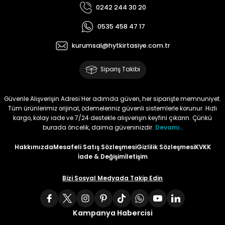
0242 244 30 20
Tüy
Para Kontrol Kalemleri
Yaylı Dosya
Zımba Tel Sökücüler
0535 458 47 17
Permanent Asetat Kalemi
Zımba Telleri
kurumsal@hytkirtasiye.com.tr
Sipariş Takibi
Permanent Markör
Porselen Kalemi
Güvenle Alışverişin Adresi Her adımda güven, her siparişte memnuniyet.
Tüm ürünlerimiz orijinal, ödemeleriniz güvenli sistemlerle korunur. Hızlı
kargo, kolay iade ve 7/24 destekle alışverişin keyfini çıkarın. Çünkü
Poster Markörler
burada öncelik, daima güveninizdir.
Devamı..
Hakkımızda
Mesafeli Satış Sözleşmesi
Gizlilik Sözleşmesi
KVKK
Roller Kalemler
İade & Değişim
İletişim
Simli Kalemler
Bizi Sosyal Medyada Takip Edin
Spiralli Kalem
Kampanya Habercisi